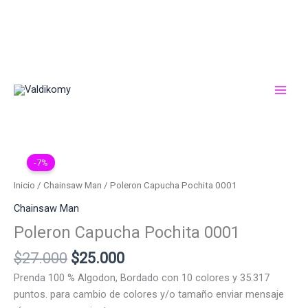
Ir
al
contenido
-7%
Inicio
/
Chainsaw Man
/ Poleron Capucha Pochita 0001
Chainsaw Man
Poleron Capucha Pochita 0001
El
El
$
27.000
$
25.000
precio
precio
Prenda 100 % Algodon, Bordado con 10 colores y 35.317
original
actual
puntos. para cambio de colores y/o tamaño enviar mensaje
era:
es: