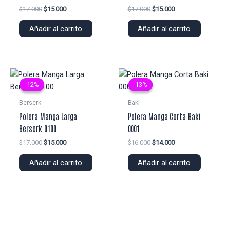
El
El
El
El
$
17.000
$
15.000
$
17.000
$
15.000
precio
precio
precio
precio
original
actual
original
actual
Añadir al carrito
Añadir al carrito
era:
es:
era:
es:
$17.000.
$15.000.
$17.000.
$15.000.
-12%
-12%
-13%
-13%
Berserk
Baki
Polera Manga Larga
Polera Manga Corta Baki
Berserk 0100
0001
El
El
El
El
$
17.000
$
15.000
$
16.000
$
14.000
precio
precio
precio
precio
original
actual
original
actual
Añadir al carrito
Añadir al carrito
era:
es:
era:
es:
$17.000.
$15.000.
$16.000.
$14.000.