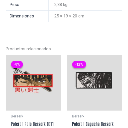
Peso
2,38 kg
Dimensiones
25 × 19 × 20 cm
Productos relacionados
-9%
-9%
-12%
-12%
Berserk
Berserk
Poleron Polo Berserk 0011
Poleron Capucha Berserk