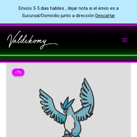
Envios 3-5 dias habiles , dejar nota si el envio es a
Sucursal/Domicilio junto a dirección
Descartar
Ir
al
contenido
-7%