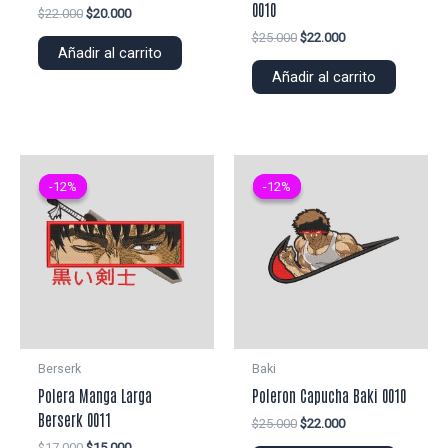
0010
El
El
$
22.000
$
20.000
precio
precio
El
El
$
25.000
$
22.000
original
actual
Añadir al carrito
precio
precio
era:
es:
original
actual
Añadir al carrito
$22.000.
$20.000.
era:
es:
$25.000.
$22.000.
-12%
-12%
-12%
-12%
Berserk
Baki
Polera Manga Larga
Poleron Capucha Baki 0010
Berserk 0011
El
El
$
25.000
$
22.000
precio
precio
El
El
$
17.000
$
15.000