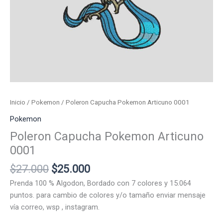
Inicio
/
Pokemon
/ Poleron Capucha Pokemon Articuno 0001
Pokemon
Poleron Capucha Pokemon Articuno
0001
El
El
$
27.000
$
25.000
precio
precio
Prenda 100 % Algodon, Bordado con 7 colores y 15.064
original
actual
puntos. para cambio de colores y/o tamaño enviar mensaje
era:
es:
vía correo, wsp , instagram.
$27.000.
$25.000.