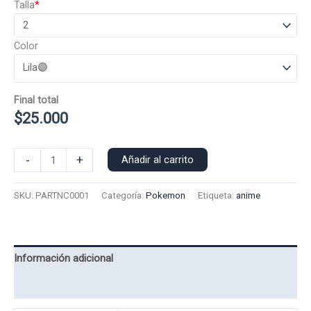
Talla
*
Color
Final total
$
25.000
Poleron
-
+
Añadir al carrito
Capucha
Pokemon
SKU:
PARTNC0001
Categoría:
Pokemon
Etiqueta:
anime
Articuno
0001
cantidad
Información adicional
Valoraciones (0)