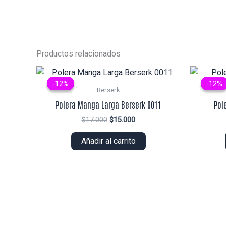
Productos relacionados
-12%
-12%
-12%
-12%
Berserk
Polera Manga Larga Berserk 0011
Pol
El
El
$
17.000
$
15.000
precio
precio
original
actual
Añadir al carrito
era:
es:
$17.000.
$15.000.