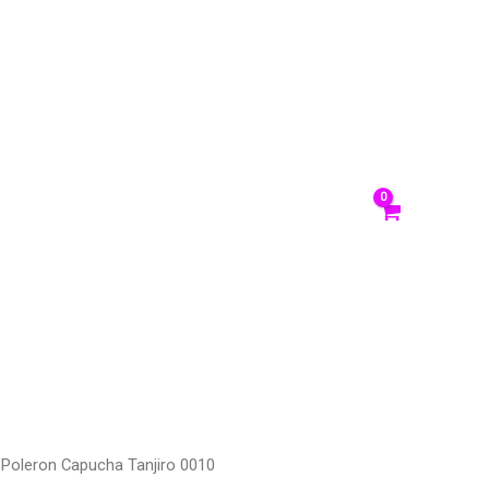
sotros
ACCEDER/
REGISTRARSE
anos
 Poleron Capucha Tanjiro 0010