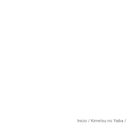
Sobre No
roductos
Contáct
Inicio
/
Kimetsu no Yaiba
/