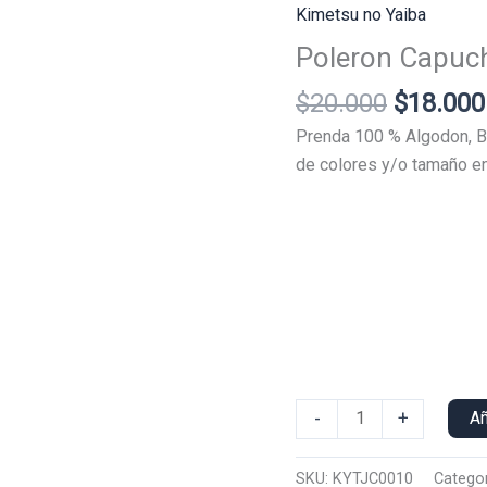
Kimetsu no Yaiba
Poleron Capuch
El
$
20.000
$
18.000
precio
Prenda 100 % Algodon, B
original
de colores y/o tamaño en
era:
$20.000
Poleron
-
+
Añ
Capucha
Tanjiro
SKU:
KYTJC0010
Categor