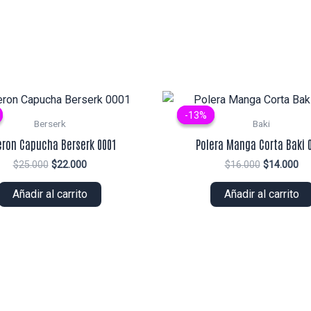
-13%
-13%
Berserk
Baki
eron Capucha Berserk 0001
Polera Manga Corta Baki 
El
El
El
El
$
25.000
$
22.000
$
16.000
$
14.000
precio
precio
precio
pr
original
actual
original
ac
Añadir al carrito
Añadir al carrito
era:
es:
era:
es:
$25.000.
$22.000.
$16.000.
$1