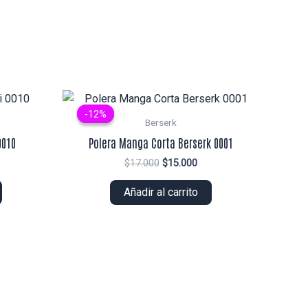
-12%
-12%
Berserk
0010
Polera Manga Corta Berserk 0001
El
El
$
17.000
$
15.000
ecio
precio
precio
tual
original
actual
Añadir al carrito
era:
es:
4.000.
$17.000.
$15.000.