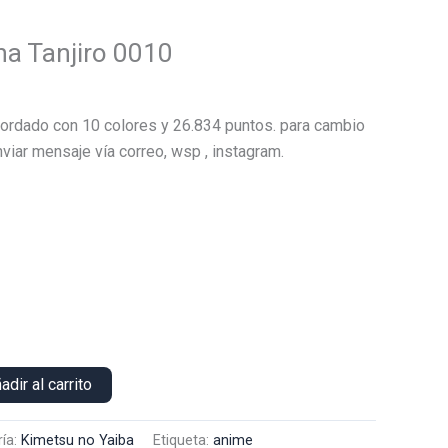
a Tanjiro 0010
El
precio
ordado con 10 colores y 26.834 puntos. para cambio
actual
viar mensaje vía correo, wsp , instagram.
es:
.
$18.000.
adir al carrito
ía:
Kimetsu no Yaiba
Etiqueta:
anime