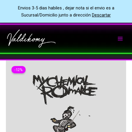
Envios 3-5 dias habiles , dejar nota si el envio es a
Sucursal/Domicilio junto a dirección
Descartar
Ir
al
contenido
-12%