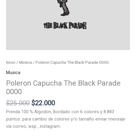
Inicio
/
Musica
/ Poleron Capucha The Black Parade 0000
Musica
Poleron Capucha The Black Parade
0000
El
El
$
25.000
$
22.000
precio
precio
Prenda 100 % Algodon, Bordado con 6 colores y 8.883
original
actual
puntos. para cambio de colores y/o tamaño enviar mensaje
era:
es:
vía correo, wsp , instagram.
$25.000.
$22.000.