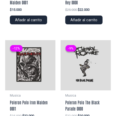
Maiden 0001
Rey 0000
El
El
$
15.000
$
25.000
$
22.000
precio
precio
original
actual
Añadir al carrito
Añadir al carrito
era:
es:
$25.000.
$22.000.
-12%
-12%
-9%
-9%
Musica
Musica
Poleron Polo Iron Maiden
Poleron Polo The Black
0001
Parade 0000
El
El
El
El
$
25.000
$
22.000
$
22.000
$
20.000