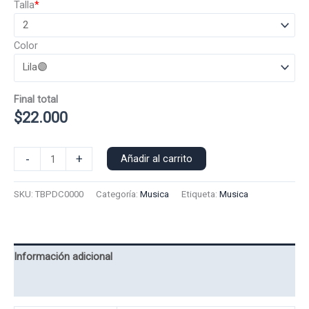
Talla
*
Color
Final total
$
22.000
Poleron
-
+
Añadir al carrito
Capucha
The
SKU:
TBPDC0000
Categoría:
Musica
Etiqueta:
Musica
Black
Parade
0000
cantidad
Información adicional
Valoraciones (0)