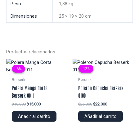
Peso
1,88 kg
Dimensiones
25 × 19 × 20 cm
Productos relacionados
-6%
-6%
-12%
-12%
Berserk
Berserk
Polera Manga Corta
Poleron Capucha Berserk
Berserk 0011
0100
El
El
El
El
$
16.000
$
15.000
$
25.000
$
22.000
precio
precio
precio
precio
original
actual
original
actual
Añadir al carrito
Añadir al carrito
era:
es:
era:
es:
$16.000.
$15.000.
$25.000.
$22.000.