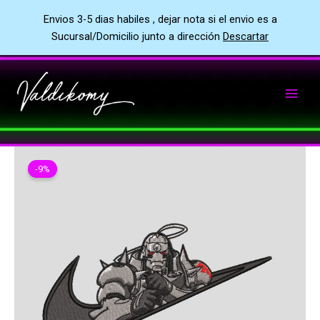
Envios 3-5 dias habiles , dejar nota si el envio es a
Sucursal/Domicilio junto a dirección
Descartar
Ir
al
contenido
-9%