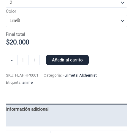
Color
Final total
$
20.000
Poleron
-
+
Añadir al carrito
Polo
Alphonse
SKU:
FLAPHP0001
Categoría:
Fullmetal Alchemist
0001
Etiqueta:
anime
cantidad
Información adicional
Valoraciones (0)