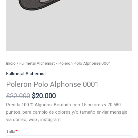
Inicio
/
Fullmetal Alchemist
/ Poleron Polo Alphonse 0001
Fullmetal Alchemist
Poleron Polo Alphonse 0001
El
El
$
22.000
$
20.000
precio
precio
Prenda 100 % Algodon, Bordado con 15 colores y 70.580
original
actual
puntos. para cambio de colores y/o tamaño enviar mensaje
era:
es:
vía correo, wsp , instagram.
$22.000.
$20.000.
Talla
*