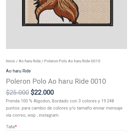
Inicio
/
Ao haru Ride
/ Poleron Polo Ao haru Ride 0010
Ao haru Ride
Poleron Polo Ao haru Ride 0010
El
El
$
25.000
$
22.000
precio
precio
Prenda 100 % Algodon, Bordado con 3 colores y 19.248
original
actual
puntos. para cambio de colores y/o tamaño enviar mensaje
era:
es:
vía correo, wsp , instagram.
$25.000.
$22.000.
Talla
*