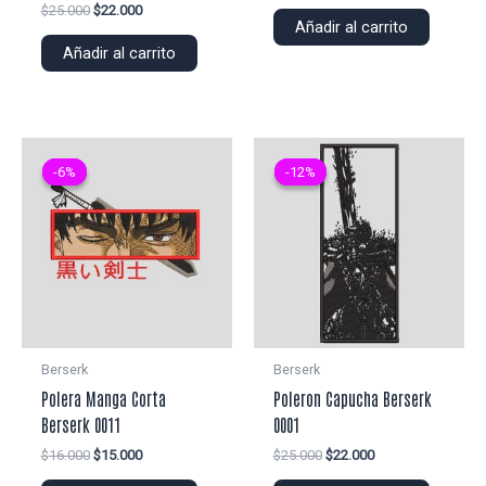
precio
precio
El
El
$
25.000
$
22.000
original
actual
Añadir al carrito
precio
precio
era:
es:
original
actual
Añadir al carrito
$25.000.
$22.000.
era:
es:
$25.000.
$22.000.
-6%
-6%
-12%
-12%
Berserk
Berserk
Polera Manga Corta
Poleron Capucha Berserk
Berserk 0011
0001
El
El
El
El
$
16.000
$
15.000
$
25.000
$
22.000
precio
precio
precio
precio