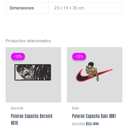
Dimensiones
25 × 19 × 20 cm
Productos relacionados
-12%
-12%
-12%
-12%
Berserk
Baki
Poleron Capucha Berserk
Poleron Capucha Baki 0001
0010
El
El
$
25.000
$
22.000