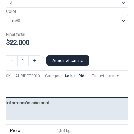
Color
Final total
$
22.000
Poleron
-
+
Añadir al carrito
Polo
Ao
SKU:
AHRIDEP0010
Categoría:
Ao haru Ride
Etiqueta:
anime
haru
Ride
0010
cantidad
Información adicional
Valoraciones (0)
Peso
1,88 kg