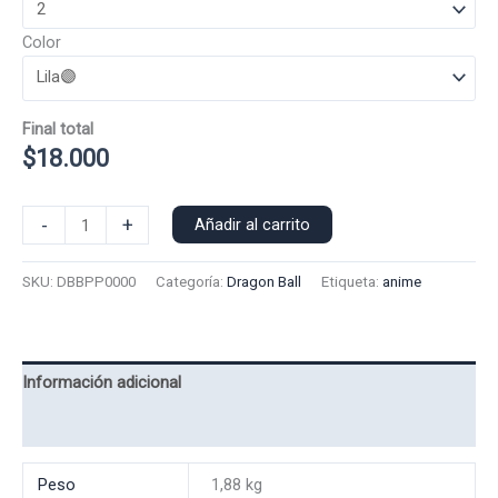
Color
Final total
$
18.000
Poleron
-
+
Añadir al carrito
Polo
Boo
SKU:
DBBPP0000
Categoría:
Dragon Ball
Etiqueta:
anime
Puro
0000
cantidad
Información adicional
Valoraciones (0)
Peso
1,88 kg