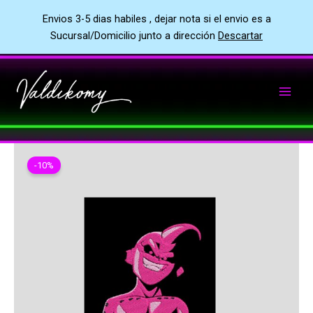
Envios 3-5 dias habiles , dejar nota si el envio es a
Sucursal/Domicilio junto a dirección
Descartar
Ir
al
contenido
-10%