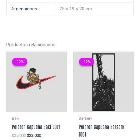
Dimensiones
25 × 19 × 20 cm
Productos relacionados
-12%
-12%
-12%
-12%
Baki
Berserk
Poleron Capucha Baki 0001
Poleron Capucha Berserk
0001
El
El
$
25.000
$
22.000