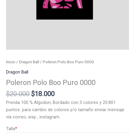
Inicio
/
Dragon Ball
/ Poleron Polo Boo Puro 0000
Dragon Ball
Poleron Polo Boo Puro 0000
El
El
$
20.000
$
18.000
precio
precio
Prenda 100 % Algodon, Bordado con 3 colores y 20.801
original
actual
puntos. para cambio de colores y/o tamaño enviar mensaje
era:
es:
vía correo, wsp , instagram.
$20.000.
$18.000.
Talla
*