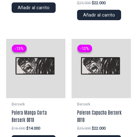
precio
precio
El
El
$
25.000
$
22.000
original
actual
Añadir al carrito
precio
precio
era:
es:
original
actual
Añadir al carrito
$25.000.
$22.000.
era:
es:
$25.000.
$22.000.
-13%
-13%
-12%
-12%
Berserk
Berserk
Polera Manga Corta
Poleron Capucha Berserk
Berserk 0010
0010
El
El
El
El
$
16.000
$
14.000
$
25.000
$
22.000
precio
precio
precio
precio