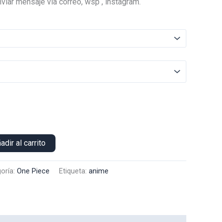
viar mensaje vía correo, wsp , instagram.
es:
.
$22.000.
adir al carrito
oría:
One Piece
Etiqueta:
anime