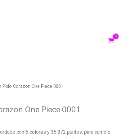
ontáctanos
ACCEDER/ REGISTRARSE
n Polo Corazon One Piece 0001
orazon One Piece 0001
El
precio
ordado con 6 colores y 35.872 puntos. para cambio
actual