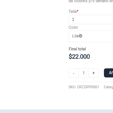
de colores y/o tamaño en
era:
Talla
*
$25.000
Color
Final total
$
22.000
Poleron
-
+
Añ
Polo
Corazon
SKU:
CRZOPP0001
Categ
One
Piece
0001
cantidad