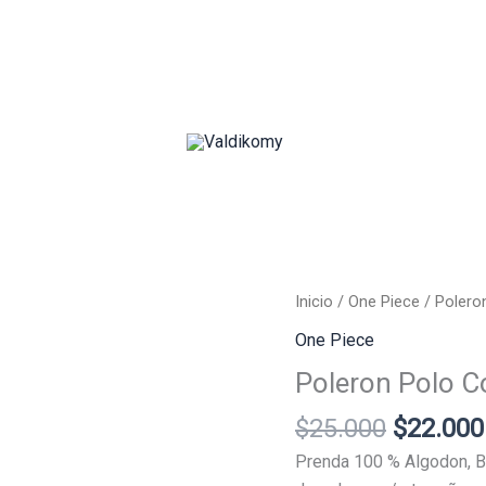
Nuestros Productos
Sobre Nosotros
C
Inicio
/
One Piece
/ Polero
One Piece
Poleron Polo C
El
$
25.000
$
22.000
precio
Prenda 100 % Algodon, B
original