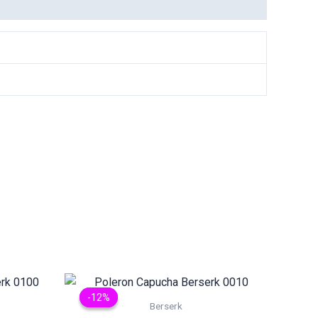
-12%
-12%
Berserk