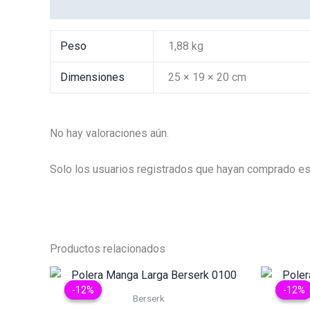
Información adicional
Valoraciones (0)
Peso
1,88 kg
Dimensiones
25 × 19 × 20 cm
No hay valoraciones aún.
Solo los usuarios registrados que hayan comprado es
Productos relacionados
-12%
-12%
-12%
-12%
Berserk