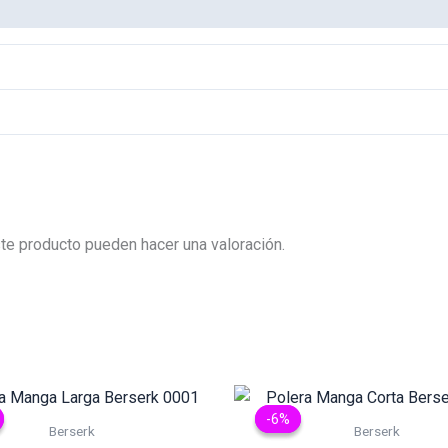
te producto pueden hacer una valoración.
-6%
-6%
Berserk
Berserk