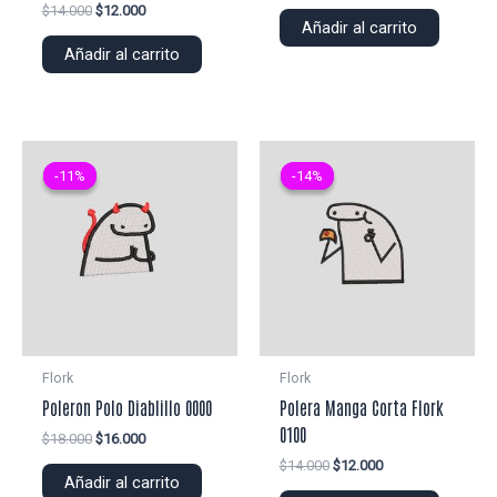
precio
precio
El
El
$
14.000
$
12.000
original
actual
Añadir al carrito
precio
precio
era:
es:
original
actual
Añadir al carrito
$20.000.
$18.000.
era:
es:
$14.000.
$12.000.
-11%
-11%
-14%
-14%
Flork
Flork
Poleron Polo Diablillo 0000
Polera Manga Corta Flork
0100
El
El
$
18.000
$
16.000
precio
precio
El
El
$
14.000
$
12.000
original
actual
Añadir al carrito
precio
precio
era:
es: