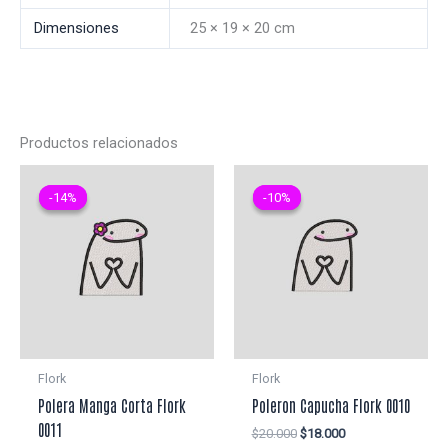
Dimensiones
25 × 19 × 20 cm
Productos relacionados
-14%
-14%
-10%
-10%
Flork
Flork
Polera Manga Corta Flork
Poleron Capucha Flork 0010
0011
El
El
$
20.000
$
18.000