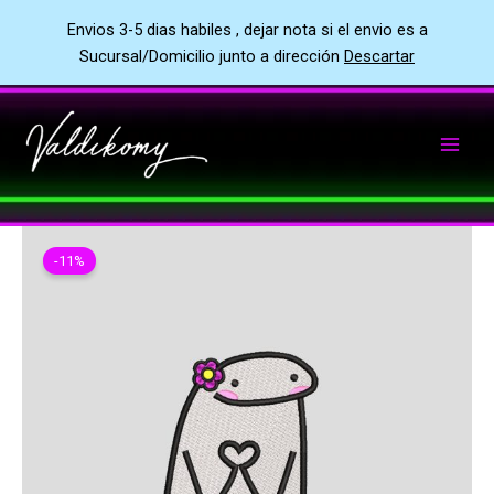
Envios 3-5 dias habiles , dejar nota si el envio es a
Sucursal/Domicilio junto a dirección
Descartar
Ir
al
contenido
-11%