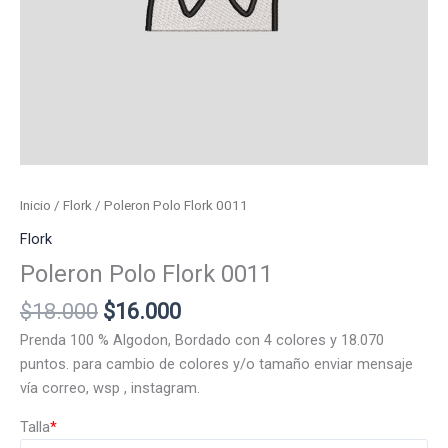
Inicio
/
Flork
/ Poleron Polo Flork 0011
Flork
Poleron Polo Flork 0011
El
El
$
18.000
$
16.000
precio
precio
Prenda 100 % Algodon, Bordado con 4 colores y 18.070
original
actual
puntos. para cambio de colores y/o tamaño enviar mensaje
era:
es:
vía correo, wsp , instagram.
$18.000.
$16.000.
Talla
*