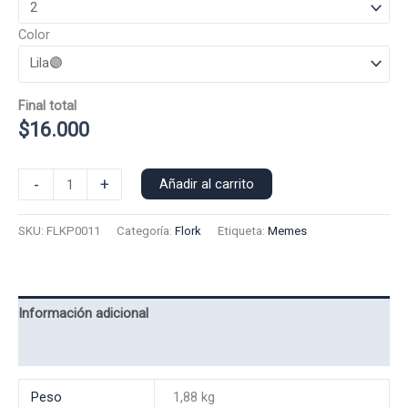
Color
Final total
$
16.000
Poleron
-
+
Añadir al carrito
Polo
Flork
SKU:
FLKP0011
Categoría:
Flork
Etiqueta:
Memes
0011
cantidad
Información adicional
Valoraciones (0)
Peso
1,88 kg