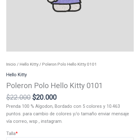
Inicio
/
Hello Kitty
/ Poleron Polo Hello Kitty 0101
Hello Kitty
Poleron Polo Hello Kitty 0101
El
El
$
22.000
$
20.000
precio
precio
Prenda 100 % Algodon, Bordado con 5 colores y 10.463
original
actual
puntos. para cambio de colores y/o tamaño enviar mensaje
era:
es:
vía correo, wsp , instagram.
$22.000.
$20.000.
Talla
*