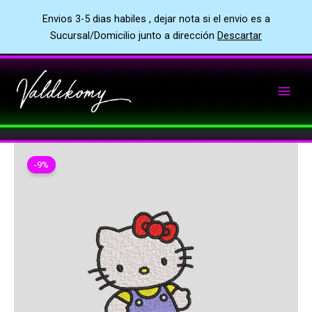
Envios 3-5 dias habiles , dejar nota si el envio es a
Sucursal/Domicilio junto a dirección
Descartar
Ir
al
contenido
-9%