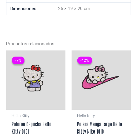
Dimensiones
25 × 19 × 20 cm
Productos relacionados
-7%
-7%
-12%
-12%
Hello Kitty
Hello Kitty
Poleron Capucha Hello
Polera Manga Larga Hello
Kitty 0101
Kitty Nike 1010