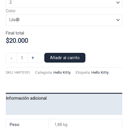
Color
Final total
$
20.000
Poleron
-
+
Añadir al carrito
Polo
Hello
SKU:
HKP0101
Categoría:
Hello Kitty
Etiqueta:
Hello Kitty
Kitty
0101
cantidad
Información adicional
Valoraciones (0)
Peso
1,88 kg