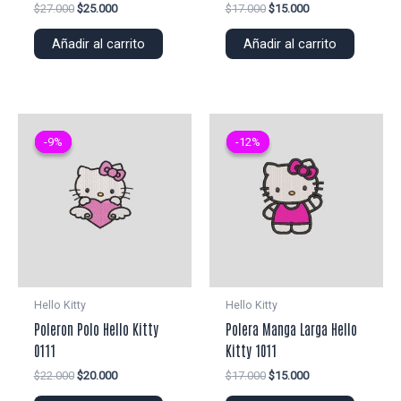
El
El
El
El
$
27.000
$
25.000
$
17.000
$
15.000
precio
precio
precio
precio
original
actual
original
actual
Añadir al carrito
Añadir al carrito
era:
es:
era:
es:
$27.000.
$25.000.
$17.000.
$15.000.
-9%
-9%
-12%
-12%
Hello Kitty
Hello Kitty
Poleron Polo Hello Kitty
Polera Manga Larga Hello
0111
Kitty 1011
El
El
El
El
$
22.000
$
20.000
$
17.000
$
15.000
precio
precio
precio
precio