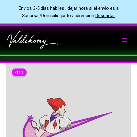
Envios 3-5 dias habiles , dejar nota si el envio es a
Sucursal/Domicilio junto a dirección
Descartar
Ir
al
contenido
-11%