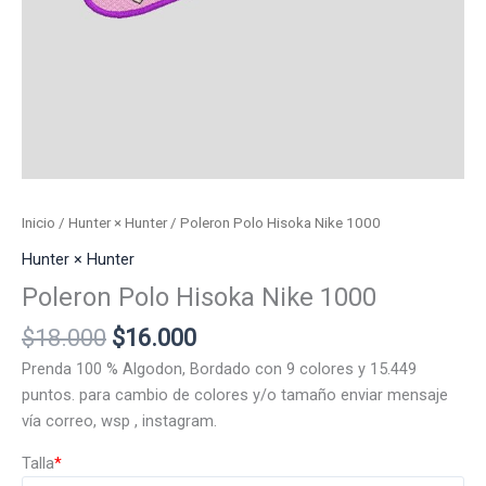
Inicio
/
Hunter × Hunter
/ Poleron Polo Hisoka Nike 1000
Hunter × Hunter
Poleron Polo Hisoka Nike 1000
El
El
$
18.000
$
16.000
precio
precio
Prenda 100 % Algodon, Bordado con 9 colores y 15.449
original
actual
puntos. para cambio de colores y/o tamaño enviar mensaje
era:
es:
vía correo, wsp , instagram.
$18.000.
$16.000.
Talla
*