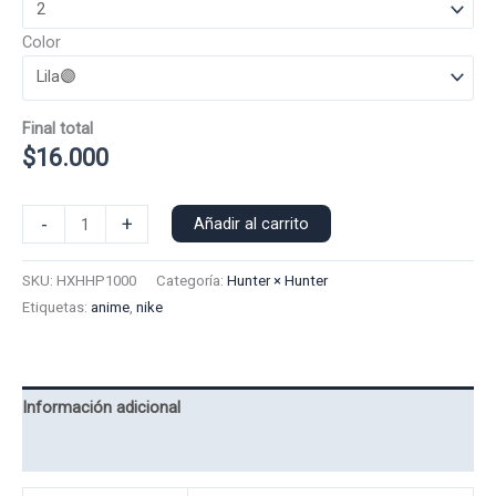
Color
Final total
$
16.000
Poleron
-
+
Añadir al carrito
Polo
Hisoka
SKU:
HXHHP1000
Categoría:
Hunter × Hunter
Nike
Etiquetas:
anime
,
nike
1000
cantidad
Información adicional
Valoraciones (0)