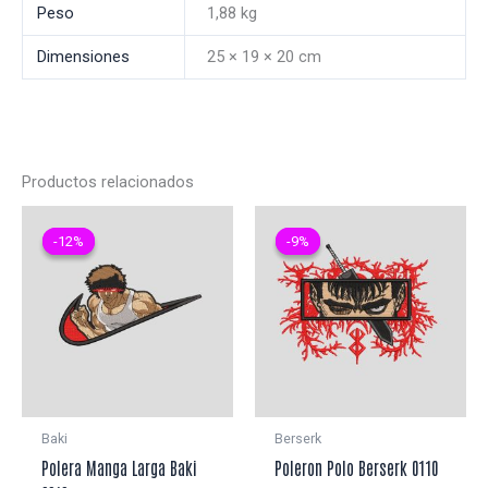
Peso
1,88 kg
Dimensiones
25 × 19 × 20 cm
Productos relacionados
-12%
-12%
-9%
-9%
Baki
Berserk
Polera Manga Larga Baki
Poleron Polo Berserk 0110