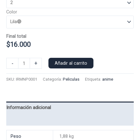
Color
Final total
$
16.000
Poleron
-
+
Añadir al carrito
Polo
Iron
SKU:
IRMNP0001
Categoría:
Peliculas
Etiqueta:
anime
Man
0001
cantidad
Información adicional
Valoraciones (0)
Peso
1,88 kg