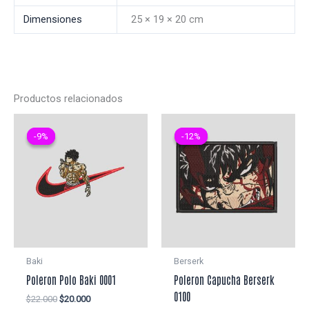
Dimensiones
25 × 19 × 20 cm
Productos relacionados
-9%
-9%
-12%
-12%
Baki
Berserk
Poleron Polo Baki 0001
Poleron Capucha Berserk
0100
El
El
$
22.000
$
20.000