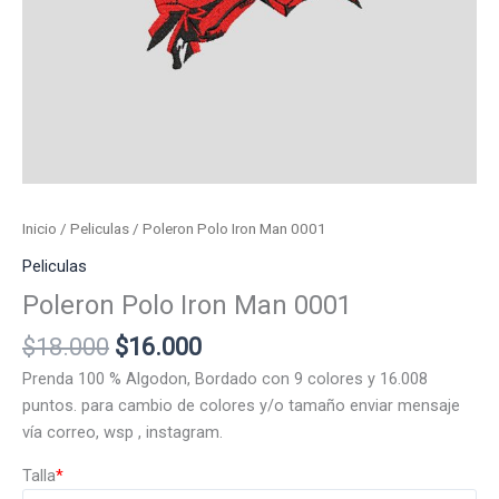
Inicio
/
Peliculas
/ Poleron Polo Iron Man 0001
Peliculas
Poleron Polo Iron Man 0001
El
El
$
18.000
$
16.000
precio
precio
Prenda 100 % Algodon, Bordado con 9 colores y 16.008
original
actual
puntos. para cambio de colores y/o tamaño enviar mensaje
era:
es:
vía correo, wsp , instagram.
$18.000.
$16.000.
Talla
*