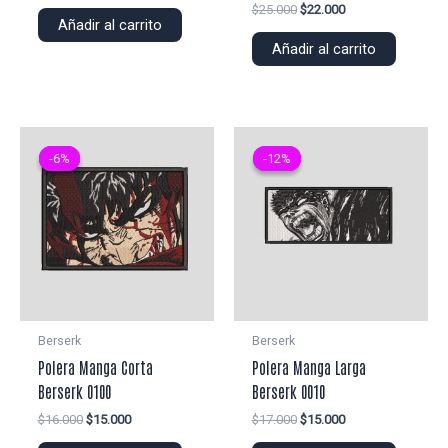
precio
precio
El
El
$
25.000
$
22.000
original
actual
Añadir al carrito
precio
precio
era:
es:
original
actual
Añadir al carrito
$22.000.
$20.000.
era:
es:
$25.000.
$22.000.
-6%
-6%
-12%
-12%
Berserk
Berserk
Polera Manga Corta
Polera Manga Larga
Berserk 0100
Berserk 0010
El
El
El
El
$
16.000
$
15.000
$
17.000
$
15.000
precio
precio
precio
precio