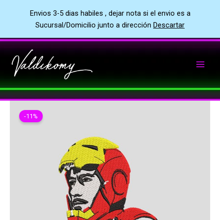
Envios 3-5 dias habiles , dejar nota si el envio es a
Sucursal/Domicilio junto a dirección
Descartar
Ir
al
contenido
-11%