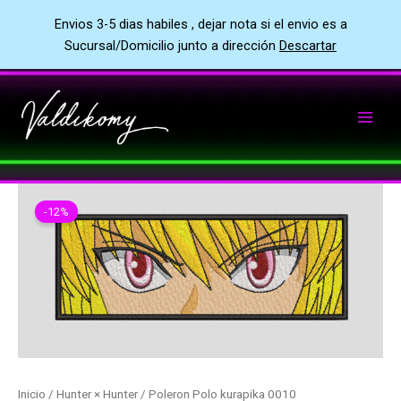
Envios 3-5 dias habiles , dejar nota si el envio es a
Sucursal/Domicilio junto a dirección
Descartar
Ir
al
contenido
-12%
Inicio
/
Hunter × Hunter
/ Poleron Polo kurapika 0010