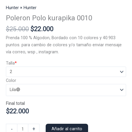
Hunter × Hunter
Poleron Polo kurapika 0010
El
El
$
25.000
$
22.000
precio
precio
Prenda 100 % Algodon, Bordado con 10 colores y 40.903
original
actual
puntos. para cambio de colores y/o tamaño enviar mensaje
era:
es:
vía correo, wsp , instagram.
$25.000.
$22.000.
Talla
*
Color
Final total
$
22.000
Poleron
-
+
Añadir al carrito