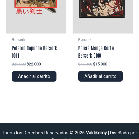
Berserk
Berserk
Poleron Capucha Berserk
Polera Manga Corta
0011
Berserk 0100
El
El
El
El
$
25.000
$
22.000
$
16.000
$
15.000
precio
precio
precio
precio
original
actual
original
actual
Añadir al carrito
Añadir al carrito
era:
es:
era:
es:
$25.000.
$22.000.
$16.000.
$15.000.
Todos los Derechos Reservados © 2026
Valdikomy
| Diseñado por