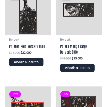
Berserk
Berserk
Poleron Polo Berserk 0001
Polera Manga Larga
Berserk 0010
El
El
$
25.000
$
22.000
precio
precio
El
El
$
17.000
$
15.000
original
actual
Añadir al carrito
precio
precio
era:
es:
original
actual
Añadir al carrito
$25.000.
$22.000.
era:
es:
$17.000.
$15.000.
-12%
-12%
-6%
-6%