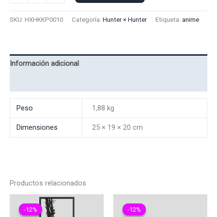
Polo
kurapika
SKU:
HXHKKP0010
Categoría:
Hunter × Hunter
Etiqueta:
anime
0010
cantidad
Información adicional
Valoraciones (0)
Peso
1,88 kg
Dimensiones
25 × 19 × 20 cm
Productos relacionados
-12%
-12%
-12%
-12%