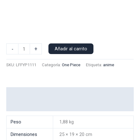
Poleron
-
+
Añadir al carrito
Polo
Luffy
SKU:
LFFYP1111
Categoría:
One Piece
Etiqueta:
anime
1111
cantidad
Información adicional
Valoraciones (0)
Peso
1,88 kg
Dimensiones
25 × 19 × 20 cm