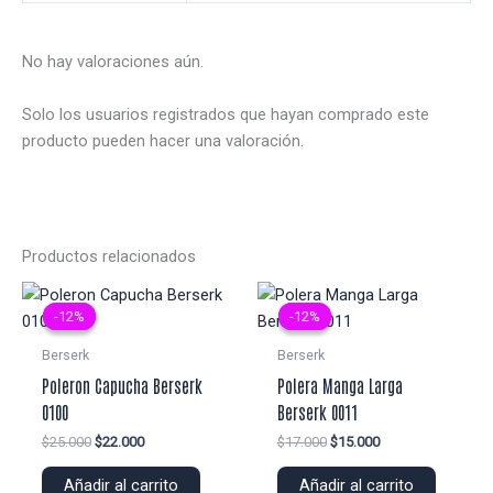
No hay valoraciones aún.
Solo los usuarios registrados que hayan comprado este
producto pueden hacer una valoración.
Productos relacionados
-12%
-12%
-12%
-12%
Berserk
Berserk
Poleron Capucha Berserk
Polera Manga Larga
0100
Berserk 0011
El
El
El
El
$
25.000
$
22.000
$
17.000
$
15.000
precio
precio
precio
precio
original
actual
original
actual
Añadir al carrito
Añadir al carrito