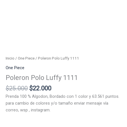
Inicio
/
One Piece
/ Poleron Polo Luffy 1111
One Piece
Poleron Polo Luffy 1111
El
El
$
25.000
$
22.000
precio
precio
Prenda 100 % Algodon, Bordado con 1 color y 63.561 puntos.
original
actual
para cambio de colores y/o tamaño enviar mensaje vía
era:
es:
correo, wsp , instagram.
$25.000.
$22.000.