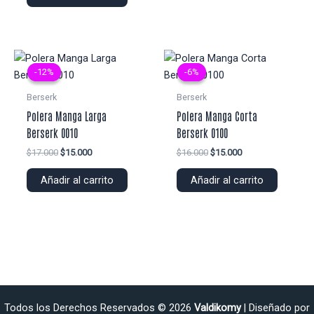
era:
es:
$16.000.
$15.000.
-12%
-12%
-6%
-6%
Berserk
Berserk
Polera Manga Larga
Polera Manga Corta
Berserk 0010
Berserk 0100
El
El
El
El
$
17.000
$
15.000
$
16.000
$
15.000
precio
precio
precio
precio
original
actual
original
actual
Añadir al carrito
Añadir al carrito
era:
es:
era:
es:
$17.000.
$15.000.
$16.000.
$15.000.
Todos los Derechos Reservados © 2026
Valdikomy
| Diseñado por