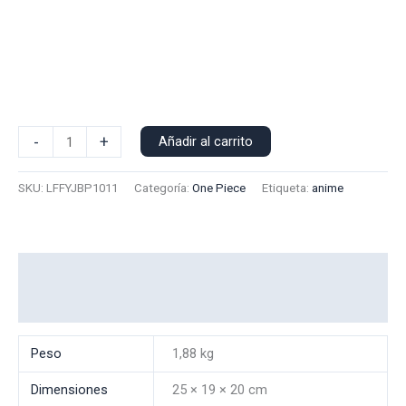
Poleron
-
+
Añadir al carrito
Polo
Luffy
SKU:
LFFYJBP1011
Categoría:
One Piece
Etiqueta:
anime
Joy
Boy
0011
cantidad
Información adicional
Valoraciones (0)
Peso
1,88 kg
Dimensiones
25 × 19 × 20 cm