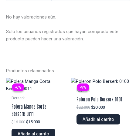
No hay valoraciones aún.
Solo los usuarios registrados que hayan comprado este
producto pueden hacer una valoración.
Productos relacionados
-6%
-6%
-9%
-9%
Berserk
Berserk
Poleron Polo Berserk 0100
Polera Manga Corta
El
El
$
22.000
$
20.000
precio
precio
Berserk 0011
original
actual
Añadir al carrito
El
El
$
16.000
$
15.000
era:
es:
precio
precio
$22.000.
$20.000.
original
actual
Añadir al carrito