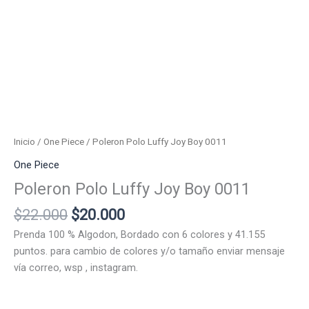
Inicio
/
One Piece
/ Poleron Polo Luffy Joy Boy 0011
One Piece
Poleron Polo Luffy Joy Boy 0011
El
El
$
22.000
$
20.000
precio
precio
Prenda 100 % Algodon, Bordado con 6 colores y 41.155
original
actual
puntos. para cambio de colores y/o tamaño enviar mensaje
era:
es:
vía correo, wsp , instagram.
$22.000.
$20.000.