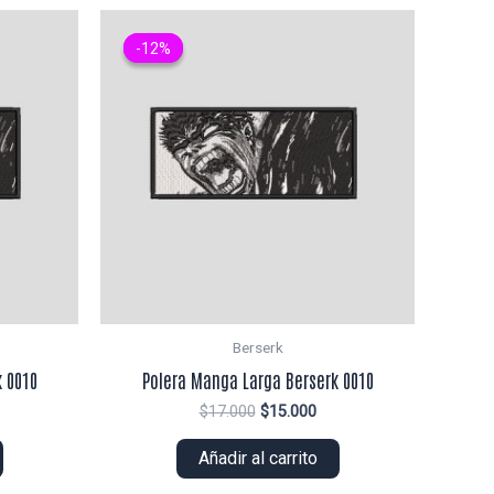
-12%
-12%
Berserk
 0010
Polera Manga Larga Berserk 0010
El
El
$
17.000
$
15.000
ecio
precio
precio
tual
original
actual
Añadir al carrito
era:
es:
4.000.
$17.000.
$15.000.