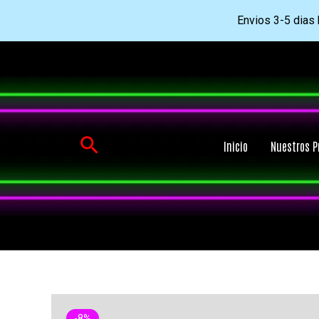
Envios 3-5 dias h
Ir
al
contenido
Buscar
Inicio
Nuestros P
-8%