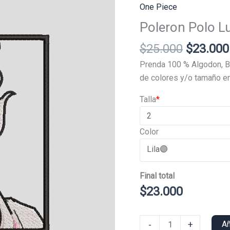
One Piece
Poleron Polo L
El
$
25.000
$
23.000
precio
Prenda 100 % Algodon, B
original
de colores y/o tamaño en
era:
Talla
*
$25.000
Color
Final total
$
23.000
Poleron
-
+
Añ