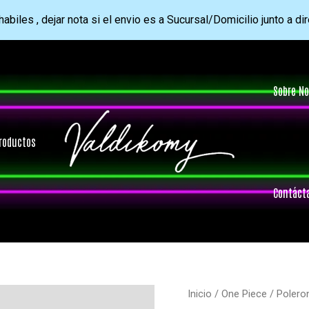
abiles , dejar nota si el envio es a Sucursal/Domicilio junto a di
Sobre No
roductos
Contáct
Inicio
/
One Piece
/ Polero