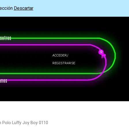
rección
Descartar
sotros
ACCEDER/
REGISTRARSE
anos
n Polo Luffy Joy Boy 0110