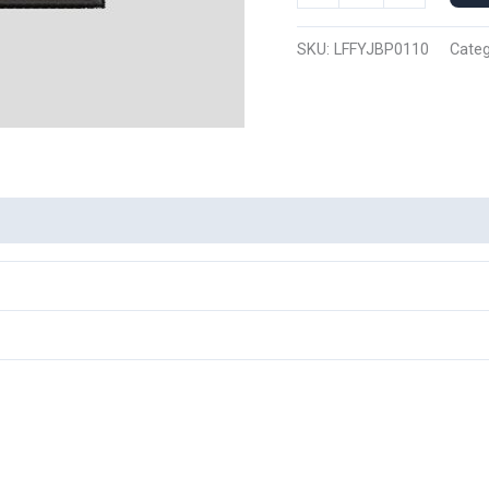
Polo
Luffy
SKU:
LFFYJBP0110
Categ
Joy
Boy
0110
cantidad