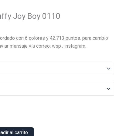
uffy Joy Boy 0110
El
precio
ordado con 6 colores y 42.713 puntos. para cambio
actual
viar mensaje vía correo, wsp , instagram.
es:
.
$23.000.
adir al carrito