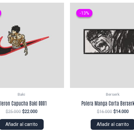
-13%
-13%
Baki
Berserk
leron Capucha Baki 0001
Polera Manga Corta Berserk
El
El
El
El
$
25.000
$
22.000
$
16.000
$
14.000
precio
precio
precio
pr
original
actual
original
ac
Añadir al carrito
Añadir al carrito
era:
es:
era:
es:
$25.000.
$22.000.
$16.000.
$1