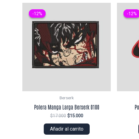
-12%
-12%
-12%
-12%
Berserk
Polera Manga Larga Berserk 0100
Po
El
El
$
17.000
$
15.000
precio
precio
original
actual
Añadir al carrito
era:
es:
$17.000.
$15.000.