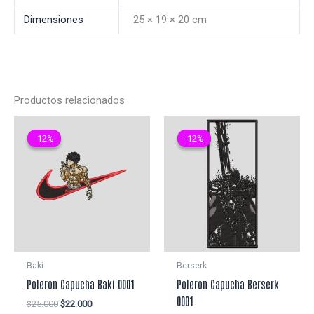
Dimensiones
25 × 19 × 20 cm
Productos relacionados
-12%
-12%
-12%
-12%
Baki
Berserk
Poleron Capucha Baki 0001
Poleron Capucha Berserk
0001
El
El
$
25.000
$
22.000