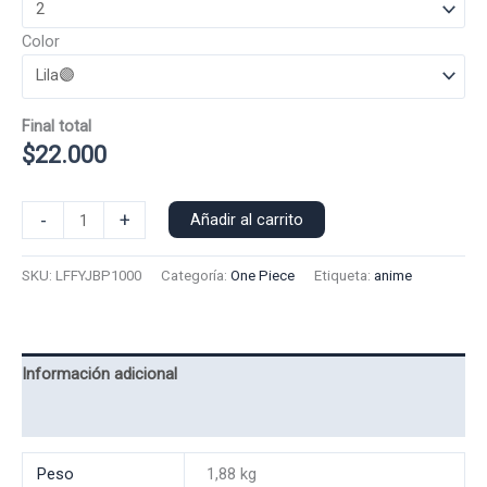
Color
Final total
$
22.000
Poleron
-
+
Añadir al carrito
Polo
Luffy
SKU:
LFFYJBP1000
Categoría:
One Piece
Etiqueta:
anime
Joy
Boy
1000
cantidad
Información adicional
Valoraciones (0)
Peso
1,88 kg