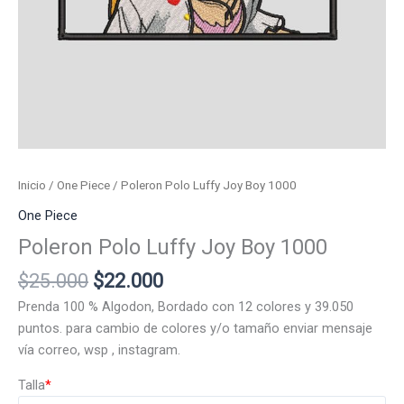
Inicio
/
One Piece
/ Poleron Polo Luffy Joy Boy 1000
One Piece
Poleron Polo Luffy Joy Boy 1000
El
El
$
25.000
$
22.000
precio
precio
Prenda 100 % Algodon, Bordado con 12 colores y 39.050
original
actual
puntos. para cambio de colores y/o tamaño enviar mensaje
era:
es:
vía correo, wsp , instagram.
$25.000.
$22.000.
Talla
*