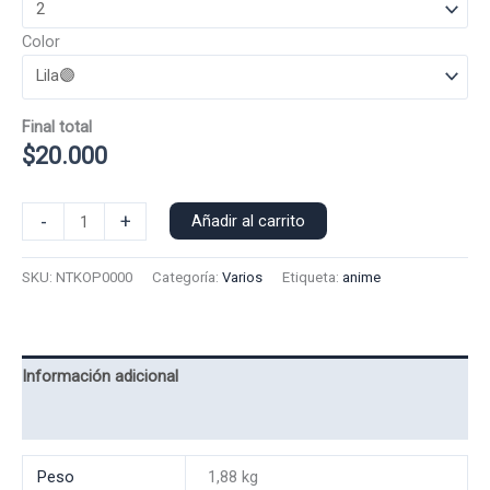
Color
Final total
$
20.000
Poleron
-
+
Añadir al carrito
Polo
Neo-
SKU:
NTKOP0000
Categoría:
Varios
Etiqueta:
anime
Tokio
0000
cantidad
Información adicional
Valoraciones (0)
Peso
1,88 kg