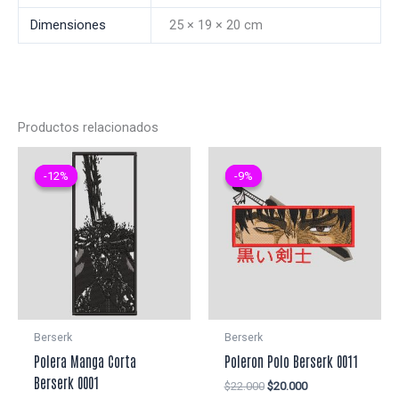
Dimensiones
25 × 19 × 20 cm
Productos relacionados
-12%
-12%
-9%
-9%
Berserk
Berserk
Polera Manga Corta
Poleron Polo Berserk 0011
Berserk 0001
El
El
$
22.000
$
20.000