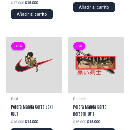
precio
precio
El
El
$
17.000
$
15.000
original
actual
Añadir al carrito
precio
precio
era:
es:
original
actual
Añadir al carrito
$22.000.
$20.000.
era:
es:
$17.000.
$15.000.
-13%
-13%
-6%
-6%
Baki
Berserk
Polera Manga Corta Baki
Polera Manga Corta
0001
Berserk 0011
El
El
El
El
$
16.000
$
14.000
$
16.000
$
15.000
precio
precio
precio
precio