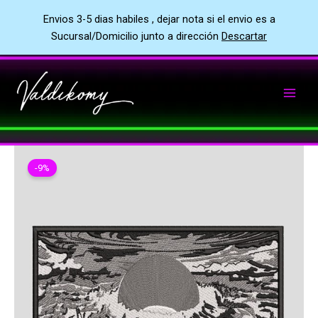
Envios 3-5 dias habiles , dejar nota si el envio es a
Sucursal/Domicilio junto a dirección
Descartar
Ir
al
contenido
-9%