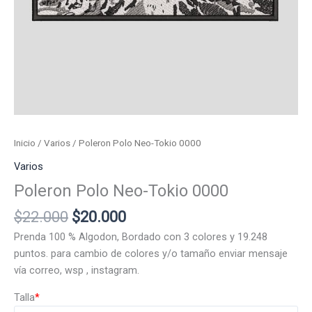
Inicio
/
Varios
/ Poleron Polo Neo-Tokio 0000
Varios
Poleron Polo Neo-Tokio 0000
El
El
$
22.000
$
20.000
precio
precio
Prenda 100 % Algodon, Bordado con 3 colores y 19.248
original
actual
puntos. para cambio de colores y/o tamaño enviar mensaje
era:
es:
vía correo, wsp , instagram.
$22.000.
$20.000.
Talla
*