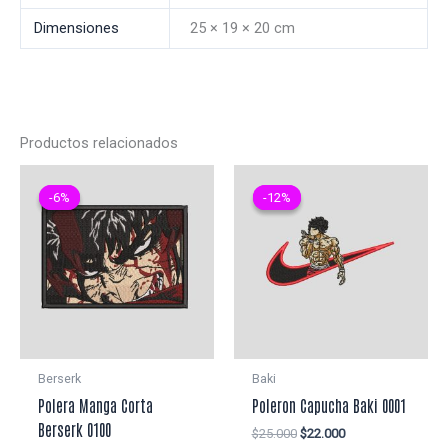
Dimensiones
25 × 19 × 20 cm
Productos relacionados
-6%
-6%
-12%
-12%
Berserk
Baki
Polera Manga Corta
Poleron Capucha Baki 0001
Berserk 0100
El
El
$
25.000
$
22.000