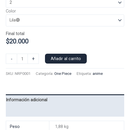
Color
Final total
$
20.000
Poleron
-
+
Añadir al carrito
Polo
Nico
SKU:
NRP0001
Categoría:
One Piece
Etiqueta:
anime
Robin
0001
cantidad
Información adicional
Valoraciones (0)
Peso
1,88 kg