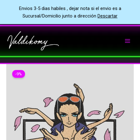
Envios 3-5 dias habiles , dejar nota si el envio es a
Sucursal/Domicilio junto a dirección
Descartar
Ir
al
contenido
-9%