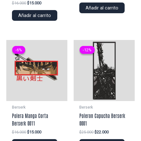
precio
precio
El
El
$
16.000
$
15.000
original
actual
Añadir al carrito
precio
precio
era:
es:
original
actual
Añadir al carrito
$25.000.
$22.000.
era:
es:
$16.000.
$15.000.
-6%
-6%
-12%
-12%
Berserk
Berserk
Polera Manga Corta
Poleron Capucha Berserk
Berserk 0011
0001
El
El
El
El
$
16.000
$
15.000
$
25.000
$
22.000
precio
precio
precio
precio