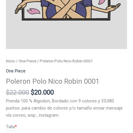
Inicio
/
One Piece
/ Poleron Polo Nico Robin 0001
One Piece
Poleron Polo Nico Robin 0001
El
El
$
22.000
$
20.000
precio
precio
Prenda 100 % Algodon, Bordado con 9 colores y 35.080
original
actual
puntos. para cambio de colores y/o tamaño enviar mensaje
era:
es:
vía correo, wsp , instagram.
$22.000.
$20.000.
Talla
*