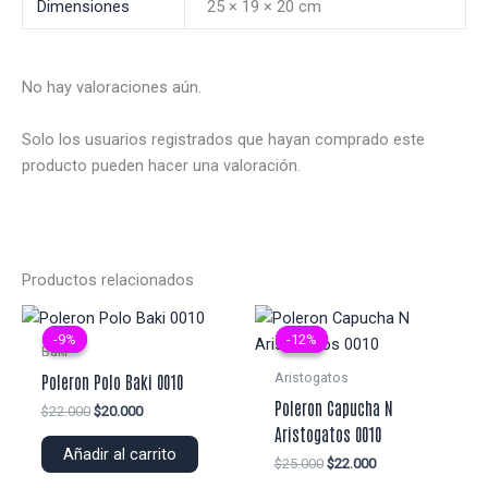
Dimensiones
25 × 19 × 20 cm
No hay valoraciones aún.
Solo los usuarios registrados que hayan comprado este
producto pueden hacer una valoración.
Productos relacionados
-9%
-9%
-12%
-12%
Baki
Aristogatos
Poleron Polo Baki 0010
Poleron Capucha N
El
El
$
22.000
$
20.000
precio
precio
Aristogatos 0010
original
actual
Añadir al carrito
El
El
$
25.000
$
22.000
era:
es:
precio
precio
$22.000.
$20.000.