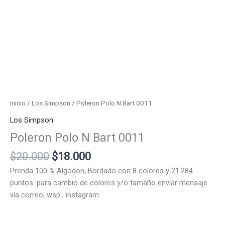
Inicio
/
Los Simpson
/ Poleron Polo N Bart 0011
Los Simpson
Poleron Polo N Bart 0011
El
El
$
20.000
$
18.000
precio
precio
Prenda 100 % Algodon, Bordado con 8 colores y 21.284
original
actual
puntos. para cambio de colores y/o tamaño enviar mensaje
era:
es:
vía correo, wsp , instagram.
$20.000.
$18.000.