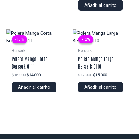
original
actual
Añadir al carrito
era:
es:
$25.000.
$22.000.
-13%
-13%
-12%
-12%
Berserk
Berserk
Polera Manga Corta
Polera Manga Larga
Berserk 0111
Berserk 0110
El
El
El
El
$
16.000
$
14.000
$
17.000
$
15.000
precio
precio
precio
precio
original
actual
original
actual
Añadir al carrito
Añadir al carrito
era:
es:
era:
es:
$16.000.
$14.000.
$17.000.
$15.000.