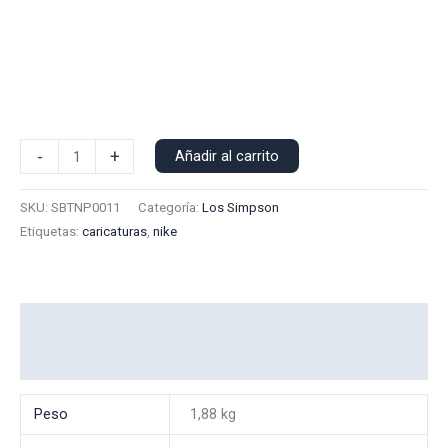
Poleron
-
+
Añadir al carrito
Polo
N
SKU:
SBTNP0011
Categoría:
Los Simpson
Bart
Etiquetas:
caricaturas
,
nike
0011
cantidad
Información adicional
Valoraciones (0)
Peso
1,88 kg