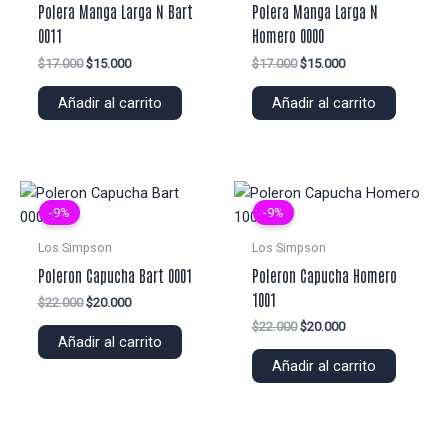
Polera Manga Larga N Bart
Polera Manga Larga N
0011
Homero 0000
El
El
El
El
$
17.000
$
15.000
$
17.000
$
15.000
precio
precio
precio
precio
original
actual
original
actual
Añadir al carrito
Añadir al carrito
era:
es:
era:
es:
$17.000.
$15.000.
$17.000.
$15.000.
-9%
-9%
Los Simpson
Los Simpson
Poleron Capucha Bart 0001
Poleron Capucha Homero
1001
El
El
$
22.000
$
20.000
precio
precio
El
El
$
22.000
$
20.000
original
actual
Añadir al carrito
precio
precio
era:
es:
original
actual
Añadir al carrito
$22.000.
$20.000.
era:
es:
$22.000.
$20.000.