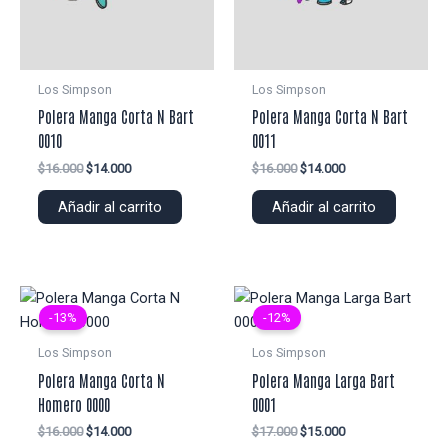
Los Simpson
Los Simpson
Polera Manga Corta N Bart
Polera Manga Corta N Bart
0010
0011
El
El
El
El
$
16.000
$
14.000
$
16.000
$
14.000
precio
precio
precio
precio
original
actual
original
actual
Añadir al carrito
Añadir al carrito
era:
es:
era:
es:
$16.000.
$14.000.
$16.000.
$14.000.
-13%
-12%
Los Simpson
Los Simpson
Polera Manga Corta N
Polera Manga Larga Bart
Homero 0000
0001
El
El
El
El
$
16.000
$
14.000
$
17.000
$
15.000
precio
precio
precio
precio