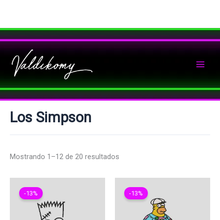
Ir
al
contenido
Los Simpson
Mostrando 1–12 de 20 resultados
-13%
-13%