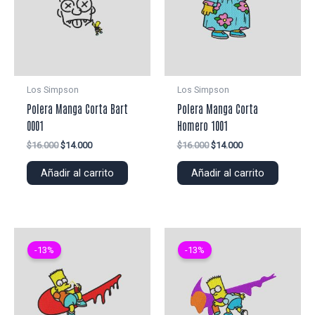
Los Simpson
Los Simpson
Polera Manga Corta Bart
Polera Manga Corta
0001
Homero 1001
El
El
El
El
$
16.000
$
14.000
$
16.000
$
14.000
precio
precio
precio
precio
original
actual
original
actual
Añadir al carrito
Añadir al carrito
era:
es:
era:
es:
$16.000.
$14.000.
$16.000.
$14.000.
-13%
-13%