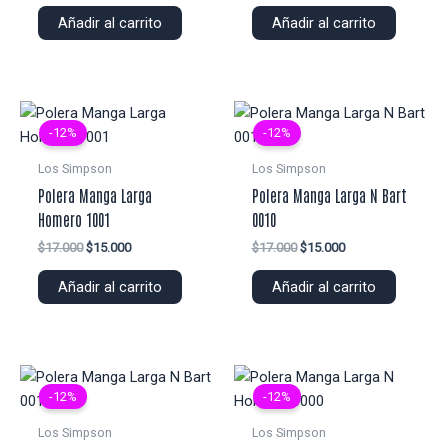
original
actual
original
actual
Añadir al carrito
Añadir al carrito
era:
es:
era:
es:
$16.000.
$14.000.
$17.000.
$15.000.
-12%
-12%
Los Simpson
Los Simpson
Polera Manga Larga
Polera Manga Larga N Bart
Homero 1001
0010
El
El
El
El
$
17.000
$
15.000
$
17.000
$
15.000
precio
precio
precio
precio
original
actual
original
actual
Añadir al carrito
Añadir al carrito
era:
es:
era:
es:
$17.000.
$15.000.
$17.000.
$15.000.
-12%
-12%
Los Simpson
Los Simpson