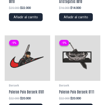
0010
Aristogatos 0010
El
El
El
El
$
25.000
$
22.000
$
16.000
$
14.000
precio
precio
precio
precio
original
actual
original
actual
Añadir al carrito
Añadir al carrito
era:
es:
era:
es:
$25.000.
$22.000.
$16.000.
$14.000.
-9%
-9%
-9%
-9%
Berserk
Berserk
Poleron Polo Berserk 0101
Poleron Polo Berserk 0111
El
El
El
El
$
22.000
$
20.000
$
22.000
$
20.000
precio
precio
precio
precio