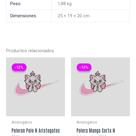
Peso
1,88 kg
Dimensiones
25 × 19 × 20 cm
Productos relacionados
-12%
-12%
-13%
-13%
Aristogatos
Aristogatos
Poleron Polo N Aristogatos
Polera Manga Corta N