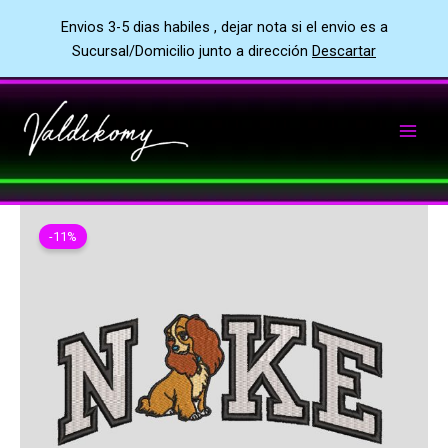
Envios 3-5 dias habiles , dejar nota si el envio es a
Sucursal/Domicilio junto a dirección
Descartar
Ir
al
contenido
-11%