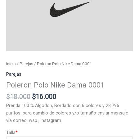
Inicio
/
Parejas
/ Poleron Polo Nike Dama 0001
Parejas
Poleron Polo Nike Dama 0001
El
El
$
18.000
$
16.000
precio
precio
Prenda 100 % Algodon, Bordado con 6 colores y 23.796
original
actual
puntos. para cambio de colores y/o tamaño enviar mensaje
era:
es:
vía correo, wsp , instagram.
$18.000.
$16.000.
Talla
*