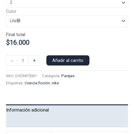
Color
Final total
$
16.000
Poleron
-
+
Añadir al carrito
Polo
Nike
SKU:
DVDNP0001
Categoría:
Parejas
Dama
Etiquetas:
Ciencia ficción
,
nike
0001
cantidad
Información adicional
Valoraciones (0)