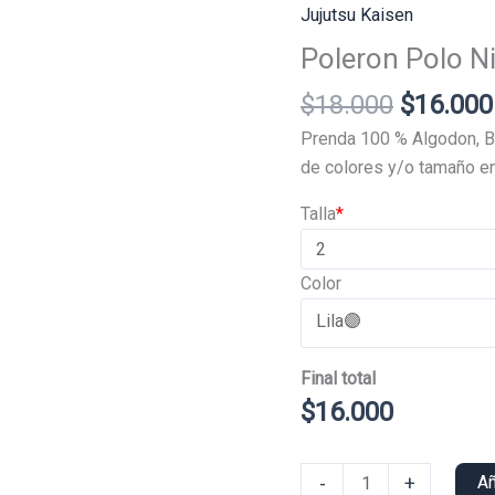
Jujutsu Kaisen
Poleron Polo N
El
$
18.000
$
16.000
precio
Prenda 100 % Algodon, B
original
de colores y/o tamaño en
era:
Talla
*
$18.000
Color
Final total
$
16.000
Poleron
-
+
Añ