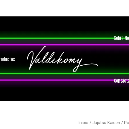
Sobre No
roductos
Contáct
Inicio
/
Jujutsu Kaisen
/ Po