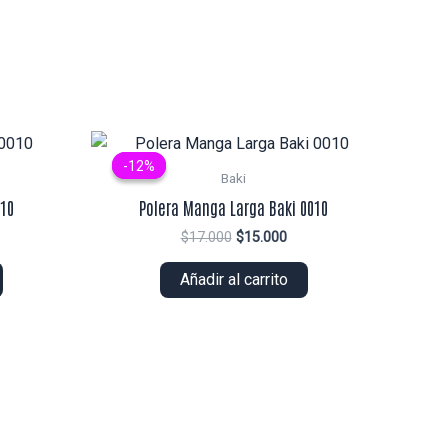
-12%
-12%
Baki
010
Polera Manga Larga Baki 0010
El
El
$
17.000
$
15.000
ecio
precio
precio
tual
original
actual
Añadir al carrito
era:
es:
2.000.
$17.000.
$15.000.