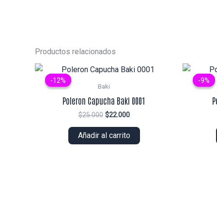
Productos relacionados
-12%
-12%
-9%
-9%
Baki
Poleron Capucha Baki 0001
P
El
El
$
25.000
$
22.000
precio
precio
original
actual
Añadir al carrito
era:
es:
$25.000.
$22.000.