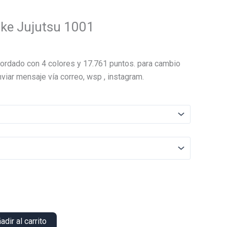
ike Jujutsu 1001
El
precio
ordado con 4 colores y 17.761 puntos. para cambio
actual
viar mensaje vía correo, wsp , instagram.
es:
.
$16.000.
adir al carrito