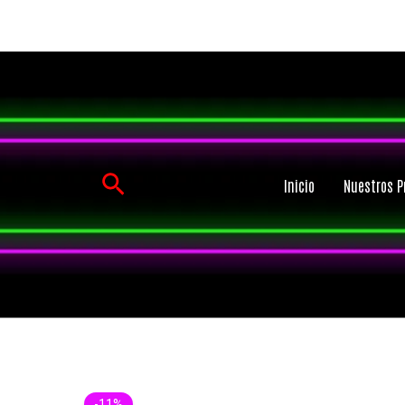
Ir
al
contenido
Buscar
Inicio
Nuestros P
-11%