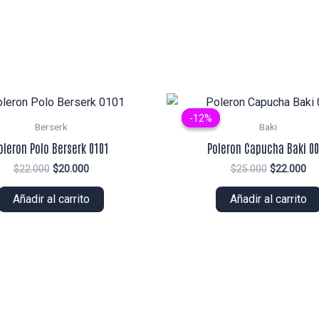
-12%
-12%
Berserk
Baki
oleron Polo Berserk 0101
Poleron Capucha Baki 0
El
El
El
El
$
22.000
$
20.000
$
25.000
$
22.000
precio
precio
precio
pr
original
actual
original
ac
Añadir al carrito
Añadir al carrito
era:
es:
era:
es:
$22.000.
$20.000.
$25.000.
$2