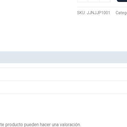
Polo
Nike
SKU:
JJNJJP1001
Categ
Jujutsu
1001
cantidad
te producto pueden hacer una valoración.