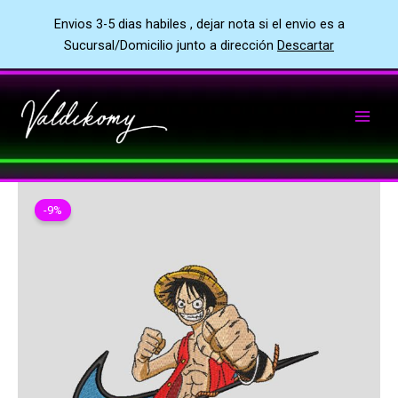
Envios 3-5 dias habiles , dejar nota si el envio es a
Sucursal/Domicilio junto a dirección
Descartar
Ir
al
contenido
-9%