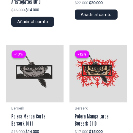
Aristogatos 0010
El
El
$
22.000
$
20.000
precio
precio
El
El
$
16.000
$
14.000
original
actual
Añadir al carrito
precio
precio
era:
es:
original
actual
Añadir al carrito
$22.000.
$20.000.
era:
es:
$16.000.
$14.000.
-13%
-13%
-12%
-12%
Berserk
Berserk
Polera Manga Corta
Polera Manga Larga
Berserk 0111
Berserk 0110
El
El
El
El
$
16.000
$
14.000
$
17.000
$
15.000