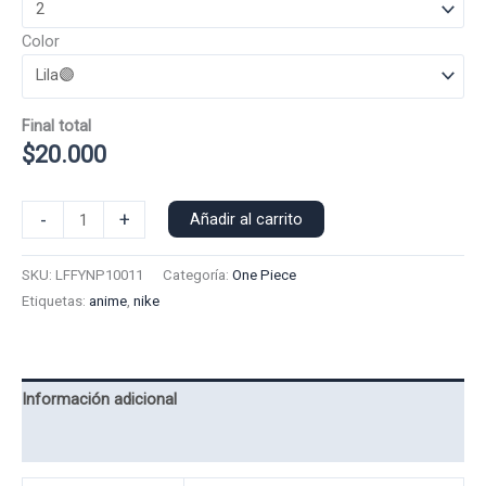
Color
Final total
$
20.000
Poleron
-
+
Añadir al carrito
Polo
Nike
SKU:
LFFYNP10011
Categoría:
One Piece
Luffy
Etiquetas:
anime
,
nike
10011
cantidad
Información adicional
Valoraciones (0)