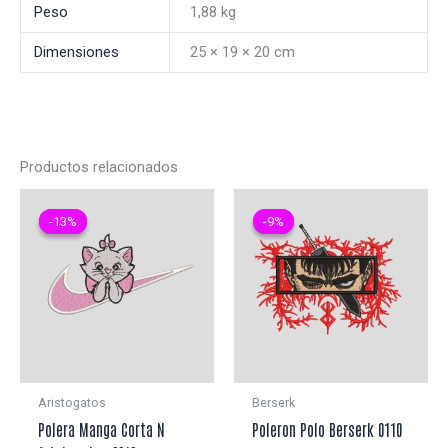
Peso
1,88 kg
Dimensiones
25 × 19 × 20 cm
Productos relacionados
-13%
-13%
-9%
-9%
Aristogatos
Berserk
Polera Manga Corta N
Poleron Polo Berserk 0110