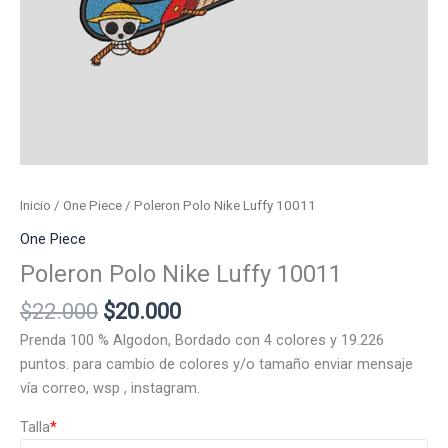
Inicio
/
One Piece
/ Poleron Polo Nike Luffy 10011
One Piece
Poleron Polo Nike Luffy 10011
El
El
$
22.000
$
20.000
precio
precio
Prenda 100 % Algodon, Bordado con 4 colores y 19.226
original
actual
puntos. para cambio de colores y/o tamaño enviar mensaje
era:
es:
vía correo, wsp , instagram.
$22.000.
$20.000.
Talla
*