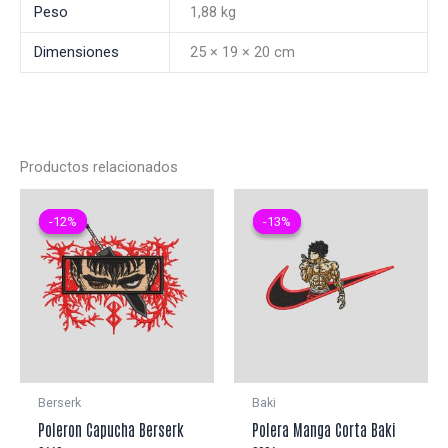
Peso
1,88 kg
Dimensiones
25 × 19 × 20 cm
Productos relacionados
-12%
-12%
-13%
-13%
Berserk
Baki
Poleron Capucha Berserk
Polera Manga Corta Baki