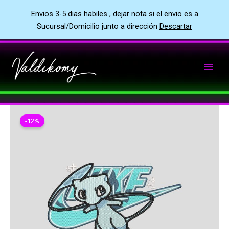
Envios 3-5 dias habiles , dejar nota si el envio es a
Sucursal/Domicilio junto a dirección
Descartar
Ir
al
contenido
-12%