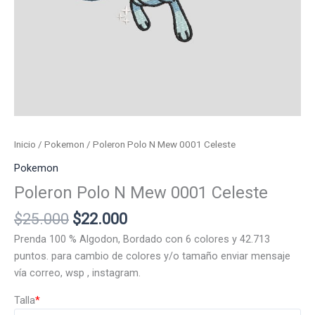
Inicio
/
Pokemon
/ Poleron Polo N Mew 0001 Celeste
Pokemon
Poleron Polo N Mew 0001 Celeste
El
El
$
25.000
$
22.000
precio
precio
Prenda 100 % Algodon, Bordado con 6 colores y 42.713
original
actual
puntos. para cambio de colores y/o tamaño enviar mensaje
era:
es:
vía correo, wsp , instagram.
$25.000.
$22.000.
Talla
*