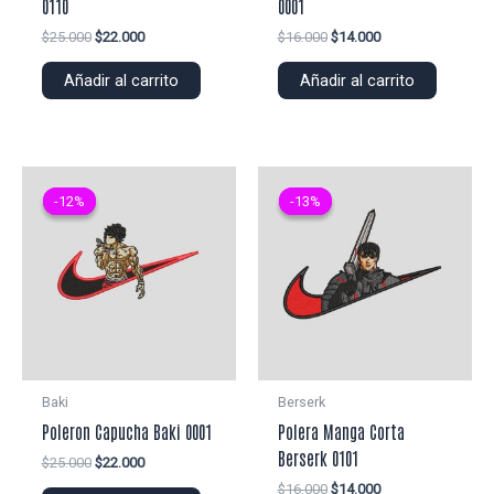
0110
0001
El
El
El
El
$
25.000
$
22.000
$
16.000
$
14.000
precio
precio
precio
precio
original
actual
original
actual
Añadir al carrito
Añadir al carrito
era:
es:
era:
es:
$25.000.
$22.000.
$16.000.
$14.000.
-12%
-12%
-13%
-13%
Baki
Berserk
Poleron Capucha Baki 0001
Polera Manga Corta
Berserk 0101
El
El
$
25.000
$
22.000
precio
precio
El
El
$
16.000
$
14.000