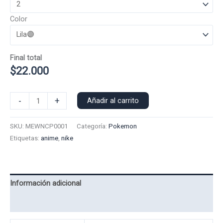
Color
Final total
$
22.000
Poleron
-
+
Añadir al carrito
Polo
N
SKU:
MEWNCP0001
Categoría:
Pokemon
Mew
Etiquetas:
anime
,
nike
0001
Celeste
cantidad
Información adicional
Valoraciones (0)