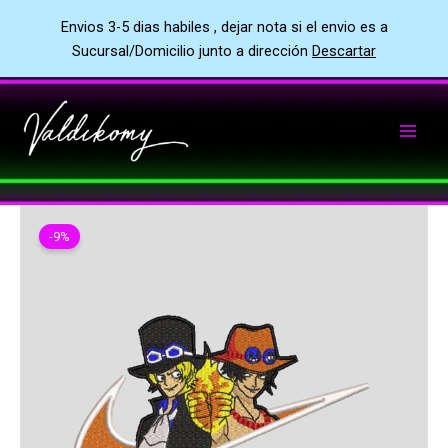
Envios 3-5 dias habiles , dejar nota si el envio es a
Sucursal/Domicilio junto a dirección
Descartar
Ir
al
contenido
-9%