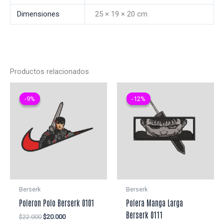
Dimensiones
25 × 19 × 20 cm
Productos relacionados
-9%
-9%
-12%
-12%
Berserk
Berserk
Poleron Polo Berserk 0101
Polera Manga Larga
Berserk 0111
El
El
$
22.000
$
20.000