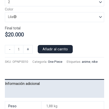
Color
Final total
$
20.000
Poleron
-
+
Añadir al carrito
Polo
Nike
SKU:
OPNP0010
Categoría:
One Piece
Etiquetas:
anime
,
nike
One
Piece
0010
cantidad
Información adicional
Valoraciones (0)
Peso
1,88 kg