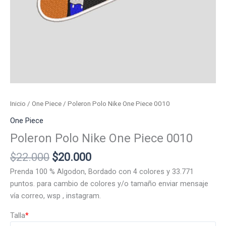
Inicio
/
One Piece
/ Poleron Polo Nike One Piece 0010
One Piece
Poleron Polo Nike One Piece 0010
El
El
$
22.000
$
20.000
precio
precio
Prenda 100 % Algodon, Bordado con 4 colores y 33.771
original
actual
puntos. para cambio de colores y/o tamaño enviar mensaje
era:
es:
vía correo, wsp , instagram.
$22.000.
$20.000.
Talla
*