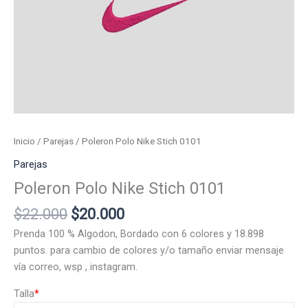
Inicio
/
Parejas
/ Poleron Polo Nike Stich 0101
Parejas
Poleron Polo Nike Stich 0101
El
El
$
22.000
$
20.000
precio
precio
Prenda 100 % Algodon, Bordado con 6 colores y 18.898
original
actual
puntos. para cambio de colores y/o tamaño enviar mensaje
era:
es:
vía correo, wsp , instagram.
$22.000.
$20.000.
Talla
*