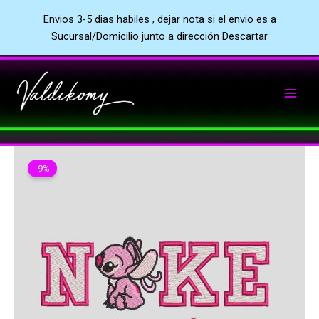
Envios 3-5 dias habiles , dejar nota si el envio es a
Sucursal/Domicilio junto a dirección
Descartar
Ir
al
contenido
-9%