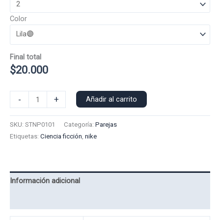
Color
Final total
$
20.000
Poleron
-
+
Añadir al carrito
Polo
Nike
SKU:
STNP0101
Categoría:
Parejas
Stich
Etiquetas:
Ciencia ficción
,
nike
0101
cantidad
Información adicional
Valoraciones (0)