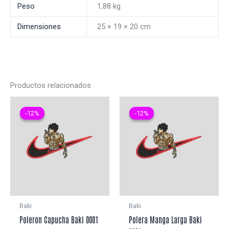
Peso
1,88 kg
Dimensiones
25 × 19 × 20 cm
Productos relacionados
-12%
-12%
-12%
-12%
Baki
Baki
Poleron Capucha Baki 0001
Polera Manga Larga Baki