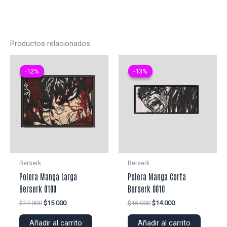
Productos relacionados
-12%
-12%
-13%
-13%
Berserk
Berserk
Polera Manga Larga
Polera Manga Corta
Berserk 0100
Berserk 0010
El
El
El
El
$
17.000
$
15.000
$
16.000
$
14.000
precio
precio
precio
precio
original
actual
original
actual
Añadir al carrito
Añadir al carrito