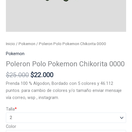
Inicio
/
Pokemon
/ Poleron Polo Pokemon Chikorita 0000
Pokemon
Poleron Polo Pokemon Chikorita 0000
El
El
$
25.000
$
22.000
precio
precio
Prenda 100 % Algodon, Bordado con 5 colores y 46.112
original
actual
puntos. para cambio de colores y/o tamaño enviar mensaje
era:
es:
vía correo, wsp , instagram.
$25.000.
$22.000.
Talla
*
Color