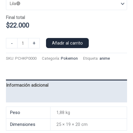
Final total
$
22.000
Poleron
-
+
Añadir al carrito
Polo
Pokemon
SKU:
PCHKP0000
Categoría:
Pokemon
Etiqueta:
anime
Chikorita
0000
cantidad
Información adicional
Valoraciones (0)
Peso
1,88 kg
Dimensiones
25 × 19 × 20 cm