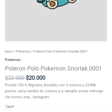
Inicio
/
Pokemon
/ Poleron Polo Pokemon Snorlak 0001
Pokemon
Poleron Polo Pokemon Snorlak 0001
El
El
$
22.000
$
20.000
precio
precio
Prenda 100 % Algodon, Bordado con 5 colores y 23.886
original
actual
puntos. para cambio de colores y/o tamaño enviar mensaje
era:
es:
vía correo, wsp , instagram.
$22.000.
$20.000.
Talla
*