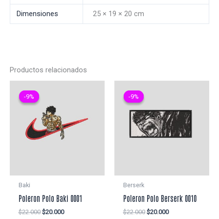
Dimensiones
25 × 19 × 20 cm
Productos relacionados
-9%
-9%
-9%
-9%
Baki
Berserk
Poleron Polo Baki 0001
Poleron Polo Berserk 0010
El
El
El
El
$
22.000
$
20.000
$
22.000
$
20.000