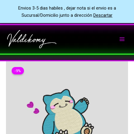
Envios 3-5 dias habiles , dejar nota si el envio es a
Sucursal/Domicilio junto a dirección
Descartar
Ir
al
contenido
-9%