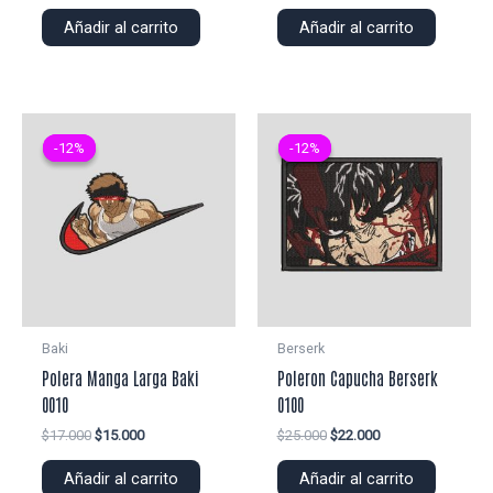
precio
precio
precio
precio
original
actual
original
actual
Añadir al carrito
Añadir al carrito
era:
es:
era:
es:
$22.000.
$20.000.
$22.000.
$20.000.
-12%
-12%
-12%
-12%
Baki
Berserk
Polera Manga Larga Baki
Poleron Capucha Berserk
0010
0100
El
El
El
El
$
17.000
$
15.000
$
25.000
$
22.000
precio
precio
precio
precio
original
actual
original
actual
Añadir al carrito
Añadir al carrito
era:
es:
era:
es: