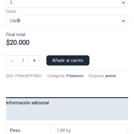
Color
Final total
$
20.000
Poleron
-
+
Añadir al carrito
Polo
Pokemon
SKU:
PSNCKPP0001
Categoría:
Pokemon
Etiqueta:
anime
Snorlak
0001
cantidad
Información adicional
Valoraciones (0)
Peso
1,88 kg