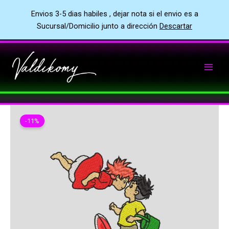
Envios 3-5 dias habiles , dejar nota si el envio es a
Sucursal/Domicilio junto a dirección
Descartar
Ir
al
contenido
-11%