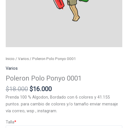
Inicio
/
Varios
/ Poleron Polo Ponyo 0001
Varios
Poleron Polo Ponyo 0001
El
El
$
18.000
$
16.000
precio
precio
Prenda 100 % Algodon, Bordado con 6 colores y 41.155
original
actual
puntos. para cambio de colores y/o tamaño enviar mensaje
era:
es:
vía correo, wsp , instagram.
$18.000.
$16.000.
Talla
*