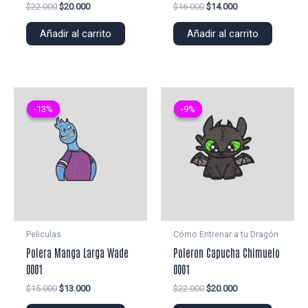
El
El
El
El
$
22.000
$
20.000
$
16.000
$
14.000
precio
precio
precio
precio
original
actual
original
actual
Añadir al carrito
Añadir al carrito
era:
es:
era:
es:
$22.000.
$20.000.
$16.000.
$14.000.
-13%
-13%
-9%
-9%
Peliculas
Cómo Entrenar a tu Dragón
Polera Manga Larga Wade
Poleron Capucha Chimuelo
0001
0001
El
El
El
El
$
15.000
$
13.000
$
22.000
$
20.000
precio
precio
precio
precio