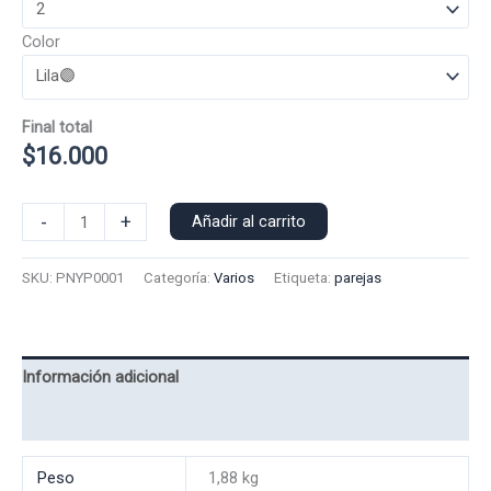
Color
Final total
$
16.000
Poleron
-
+
Añadir al carrito
Polo
Ponyo
SKU:
PNYP0001
Categoría:
Varios
Etiqueta:
parejas
0001
cantidad
Información adicional
Valoraciones (0)
Peso
1,88 kg