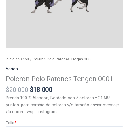
Inicio
/
Varios
/ Poleron Polo Ratones Tengen 0001
Varios
Poleron Polo Ratones Tengen 0001
El
El
$
20.000
$
18.000
precio
precio
Prenda 100 % Algodon, Bordado con 5 colores y 21.683
original
actual
puntos. para cambio de colores y/o tamaño enviar mensaje
era:
es:
vía correo, wsp , instagram.
$20.000.
$18.000.
Talla
*