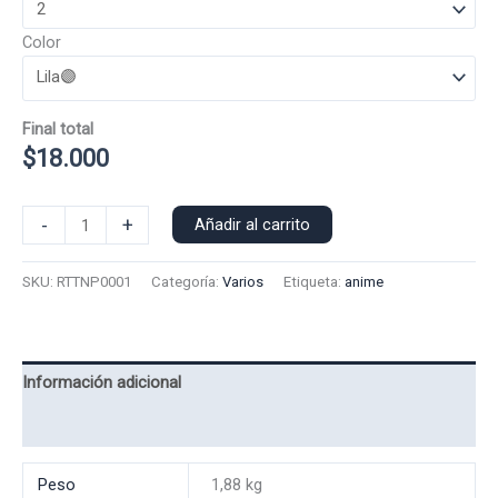
Color
Final total
$
18.000
Poleron
-
+
Añadir al carrito
Polo
Ratones
SKU:
RTTNP0001
Categoría:
Varios
Etiqueta:
anime
Tengen
0001
cantidad
Información adicional
Valoraciones (0)
Peso
1,88 kg