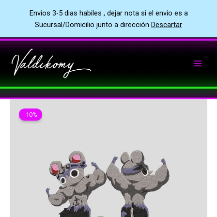
Envios 3-5 dias habiles , dejar nota si el envio es a
Sucursal/Domicilio junto a dirección
Descartar
Ir
al
contenido
-10%