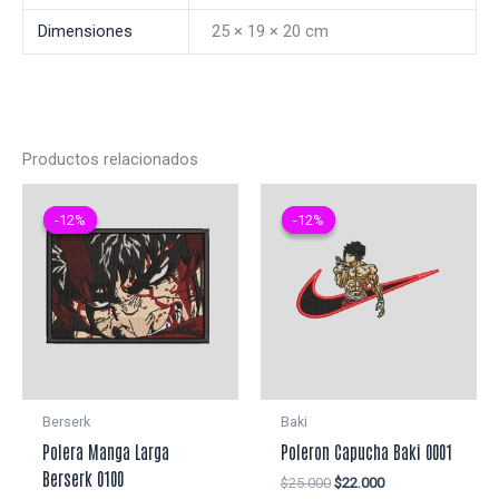
Dimensiones
25 × 19 × 20 cm
Productos relacionados
-12%
-12%
-12%
-12%
Berserk
Baki
Polera Manga Larga
Poleron Capucha Baki 0001
Berserk 0100
El
El
$
25.000
$
22.000