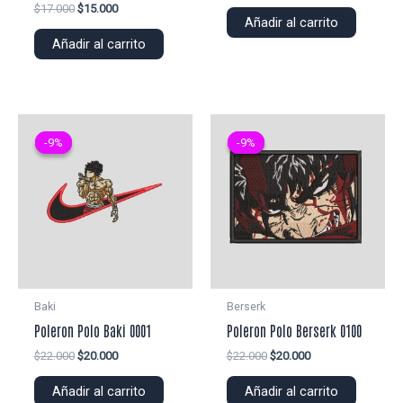
precio
precio
El
El
$
17.000
$
15.000
original
actual
Añadir al carrito
precio
precio
era:
es:
original
actual
Añadir al carrito
$25.000.
$22.000.
era:
es:
$17.000.
$15.000.
-9%
-9%
-9%
-9%
Baki
Berserk
Poleron Polo Baki 0001
Poleron Polo Berserk 0100
El
El
El
El
$
22.000
$
20.000
$
22.000
$
20.000
precio
precio
precio
precio
original
actual
original
actual
Añadir al carrito
Añadir al carrito
era:
es:
era:
es: