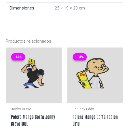
Dimensiones
25 × 19 × 20 cm
Productos relacionados
-14%
-14%
-14%
-14%
Jonhy Bravo
Ed Eddy Eddy
Polera Manga Corta Jonhy
Polera Manga Corta Tablon
Bravo 0000
0010