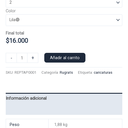
Color
Final total
$
16.000
Poleron
-
+
Añadir al carrito
Polo
Rugrats
SKU:
REPTAP0001
Categoría:
Rugrats
Etiqueta:
caricaturas
Reptar
0001
cantidad
Información adicional
Valoraciones (0)
Peso
1,88 kg