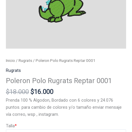
Inicio
/
Rugrats
/ Poleron Polo Rugrats Reptar 0001
Rugrats
Poleron Polo Rugrats Reptar 0001
El
El
$
18.000
$
16.000
precio
precio
Prenda 100 % Algodon, Bordado con 6 colores y 24.076
original
actual
puntos. para cambio de colores y/o tamaño enviar mensaje
era:
es:
vía correo, wsp , instagram.
$18.000.
$16.000.
Talla
*