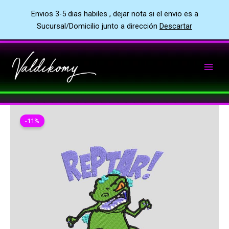
Envios 3-5 dias habiles , dejar nota si el envio es a
Sucursal/Domicilio junto a dirección
Descartar
Ir
al
contenido
-11%