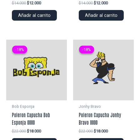
El
El
El
El
$
14.000
$
12.000
$
14.000
$
12.000
precio
precio
precio
precio
original
actual
original
actual
Añadir al carrito
Añadir al carrito
era:
es:
era:
es:
$14.000.
$12.000.
$14.000.
$12.000.
-18%
-18%
-18%
-18%
Bob Esponja
Jonhy Bravo
Poleron Capucha Bob
Poleron Capucha Jonhy
Esponja 0000
Bravo 0000
El
El
El
El
$
22.000
$
18.000
$
22.000
$
18.000
precio
precio
precio
precio