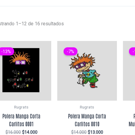
trando 1–12 de 16 resultados
-13%
-7%
-
Rugrats
Rugrats
Polera Manga Corta
Polera Manga Corta
Carlitos 0001
Carlitos 0010
Mu
El
El
El
El
$
16.000
$
14.000
$
14.000
$
13.000