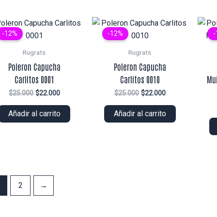
-12%
-12%
-
Rugrats
Rugrats
Poleron Capucha
Poleron Capucha
Carlitos 0001
Carlitos 0010
Mu
El
El
El
El
$
25.000
$
22.000
$
25.000
$
22.000
precio
precio
precio
precio
original
actual
original
actual
Añadir al carrito
Añadir al carrito
era:
es:
era:
es:
$25.000.
$22.000.
$25.000.
$22.000.
2
→