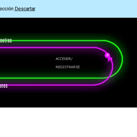
rección
Descartar
sotros
ACCEDER/
REGISTRARSE
anos