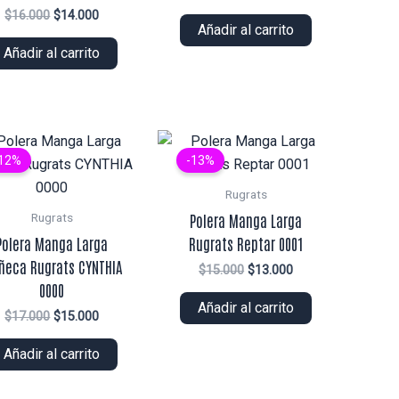
precio
precio
El
El
$
16.000
$
14.000
original
actual
Añadir al carrito
precio
precio
era:
es:
original
actual
Añadir al carrito
$14.000.
$12.000.
era:
es:
$16.000.
$14.000.
12%
-13%
Rugrats
Polera Manga Larga
Rugrats
Polera Manga Larga
Rugrats Reptar 0001
ñeca Rugrats CYNTHIA
El
El
$
15.000
$
13.000
precio
precio
0000
original
actual
Añadir al carrito
El
El
$
17.000
$
15.000
era:
es:
precio
precio
$15.000.
$13.000.
original
actual
Añadir al carrito
era:
es:
$17.000.
$15.000.