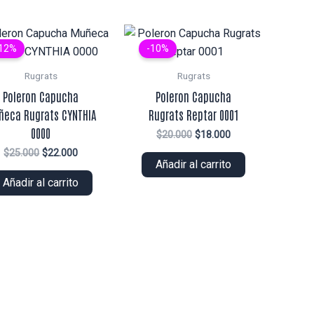
12%
-10%
Rugrats
Rugrats
Poleron Capucha
Poleron Capucha
ñeca Rugrats CYNTHIA
Rugrats Reptar 0001
0000
El
El
$
20.000
$
18.000
precio
precio
El
El
$
25.000
$
22.000
original
actual
Añadir al carrito
precio
precio
era:
es:
original
actual
Añadir al carrito
$20.000.
$18.000.
era:
es:
$25.000.
$22.000.