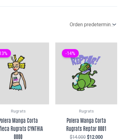
13%
-14%
Rugrats
Rugrats
Polera Manga Corta
Polera Manga Corta
ñeca Rugrats CYNTHIA
Rugrats Reptar 0001
0000
El
El
$
14.000
$
12.000