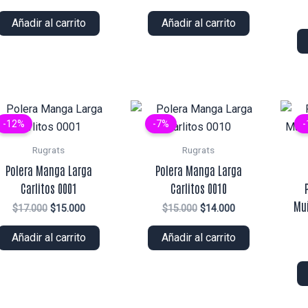
precio
precio
precio
precio
original
actual
original
actual
Añadir al carrito
Añadir al carrito
era:
es:
era:
es:
$16.000.
$14.000.
$14.000.
$13.000.
-12%
-7%
-
Rugrats
Rugrats
Polera Manga Larga
Polera Manga Larga
Carlitos 0001
Carlitos 0010
Mu
El
El
El
El
$
17.000
$
15.000
$
15.000
$
14.000
precio
precio
precio
precio
original
actual
original
actual
Añadir al carrito
Añadir al carrito
era:
es:
era:
es:
$17.000.
$15.000.
$15.000.
$14.000.