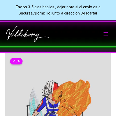
Envios 3-5 dias habiles , dejar nota si el envio es a
Sucursal/Domicilio junto a dirección
Descartar
Ir
al
contenido
-10%