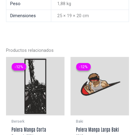
Peso
1,88 kg
Dimensiones
25 × 19 × 20 cm
Productos relacionados
-12%
-12%
-12%
-12%
Berserk
Baki
Polera Manga Corta
Polera Manga Larga Baki