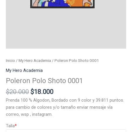
Inicio
/
My Hero Academia
/ Poleron Polo Shoto 0001
My Hero Academia
Poleron Polo Shoto 0001
El
El
$
20.000
$
18.000
precio
precio
Prenda 100 % Algodon, Bordado con 9 color y 39.811 puntos.
original
actual
para cambio de colores y/o tamaño enviar mensaje vía
era:
es:
correo, wsp , instagram.
$20.000.
$18.000.
Talla
*