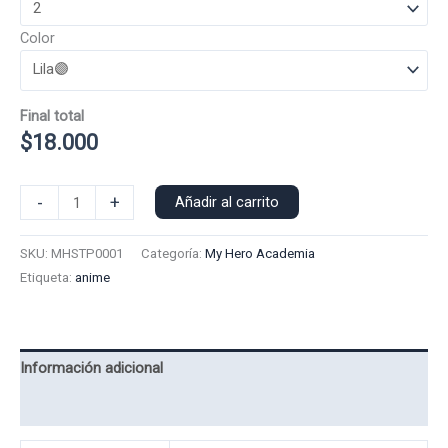
Color
Final total
$
18.000
Poleron
-
+
Añadir al carrito
Polo
Shoto
SKU:
MHSTP0001
Categoría:
My Hero Academia
0001
Etiqueta:
anime
cantidad
Información adicional
Valoraciones (0)