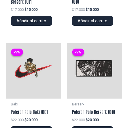
Berserk 0001
0010
El
El
El
El
$
17.000
$
15.000
$
17.000
$
15.000
precio
precio
precio
precio
original
actual
original
actual
Añadir al carrito
Añadir al carrito
era:
es:
era:
es:
$17.000.
$15.000.
$17.000.
$15.000.
-9%
-9%
-9%
-9%
Baki
Berserk
Poleron Polo Baki 0001
Poleron Polo Berserk 0010
El
El
El
El
$
22.000
$
20.000
$
22.000
$
20.000
precio
precio
precio
precio