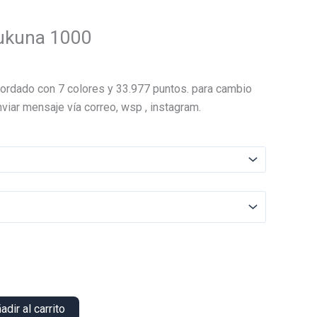
Sukuna 1000
El
precio
ordado con 7 colores y 33.977 puntos. para cambio
actual
viar mensaje vía correo, wsp , instagram.
es:
.
$16.000.
adir al carrito