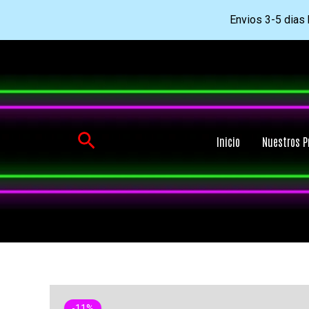
Envios 3-5 dias h
Ir
al
contenido
Buscar
Inicio
Nuestros P
-11%