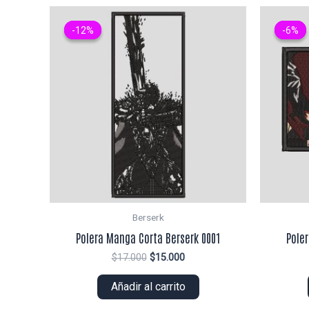
-12%
-12%
-6%
-6%
Berserk
Polera Manga Corta Berserk 0001
Pole
El
El
$
17.000
$
15.000
precio
precio
original
actual
Añadir al carrito
era:
es:
$17.000.
$15.000.