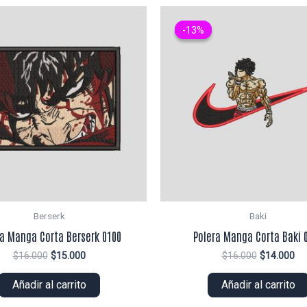
-13%
-13%
Berserk
Baki
ra Manga Corta Berserk 0100
Polera Manga Corta Baki 
El
El
El
El
$
16.000
$
15.000
$
16.000
$
14.000
precio
precio
precio
pr
original
actual
original
ac
Añadir al carrito
Añadir al carrito
era:
es:
era:
es:
$16.000.
$15.000.
$16.000.
$1