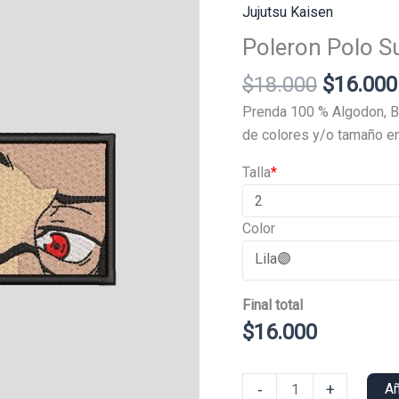
Jujutsu Kaisen
Poleron Polo 
El
$
18.000
$
16.000
precio
Prenda 100 % Algodon, B
original
de colores y/o tamaño en
era:
Talla
*
$18.000
Color
Final total
$
16.000
Poleron
-
+
Añ