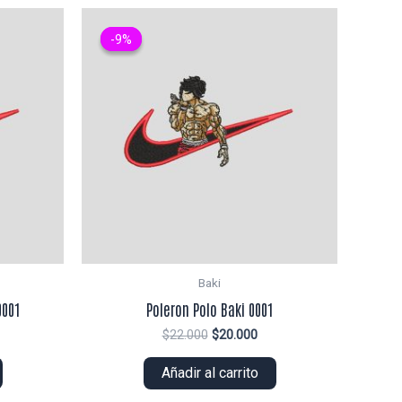
-9%
-9%
Baki
0001
Poleron Polo Baki 0001
El
El
$
22.000
$
20.000
ecio
precio
precio
tual
original
actual
Añadir al carrito
era:
es:
4.000.
$22.000.
$20.000.