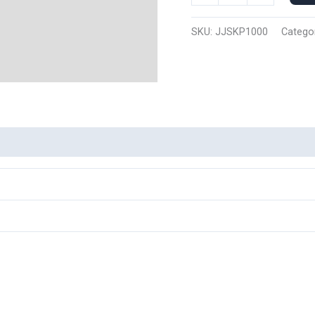
Polo
Sukuna
SKU:
JJSKP1000
Catego
1000
cantidad