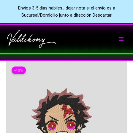
Envios 3-5 dias habiles , dejar nota si el envio es a
Sucursal/Domicilio junto a dirección
Descartar
Ir
al
contenido
-10%