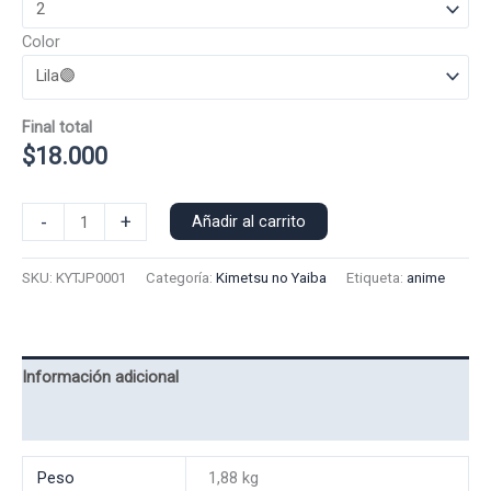
Color
Final total
$
18.000
Poleron
-
+
Añadir al carrito
Polo
Tanjito
SKU:
KYTJP0001
Categoría:
Kimetsu no Yaiba
Etiqueta:
anime
0001
cantidad
Información adicional
Valoraciones (0)
Peso
1,88 kg