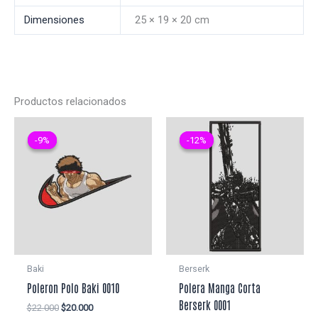
Dimensiones
25 × 19 × 20 cm
Productos relacionados
-9%
-9%
-12%
-12%
Baki
Berserk
Poleron Polo Baki 0010
Polera Manga Corta
Berserk 0001
El
El
$
22.000
$
20.000