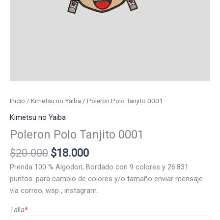
Inicio
/
Kimetsu no Yaiba
/ Poleron Polo Tanjito 0001
Kimetsu no Yaiba
Poleron Polo Tanjito 0001
El
El
$
20.000
$
18.000
precio
precio
Prenda 100 % Algodon, Bordado con 9 colores y 26.831
original
actual
puntos. para cambio de colores y/o tamaño enviar mensaje
era:
es:
vía correo, wsp , instagram.
$20.000.
$18.000.
Talla
*