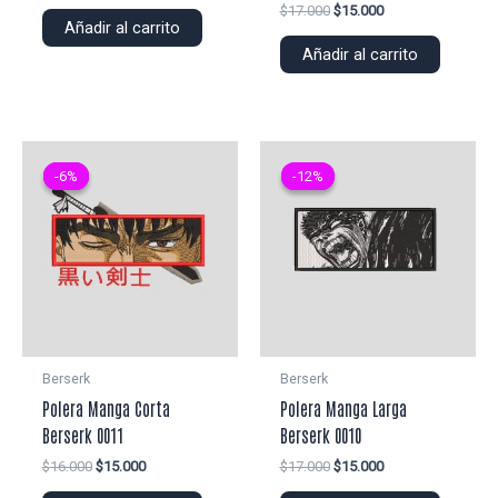
precio
precio
El
El
$
17.000
$
15.000
original
actual
Añadir al carrito
precio
precio
era:
es:
original
actual
Añadir al carrito
$22.000.
$20.000.
era:
es:
$17.000.
$15.000.
-6%
-6%
-12%
-12%
Berserk
Berserk
Polera Manga Corta
Polera Manga Larga
Berserk 0011
Berserk 0010
El
El
El
El
$
16.000
$
15.000
$
17.000
$
15.000
precio
precio
precio
precio