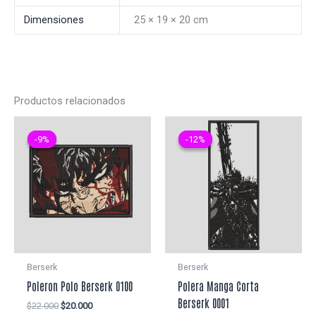
Dimensiones
25 × 19 × 20 cm
Productos relacionados
-9%
-9%
-12%
-12%
Berserk
Berserk
Poleron Polo Berserk 0100
Polera Manga Corta
Berserk 0001
El
El
$
22.000
$
20.000