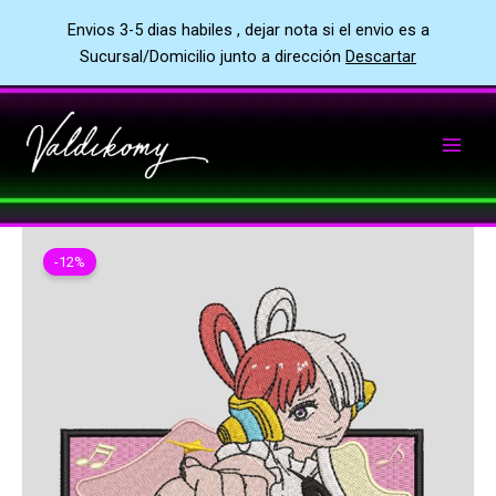
Envios 3-5 dias habiles , dejar nota si el envio es a
Sucursal/Domicilio junto a dirección
Descartar
Ir
al
contenido
-12%