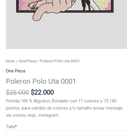
Inicio
/
One Piece
/ Poleron Polo Uta 0001
One Piece
Poleron Polo Uta 0001
El
El
$
25.000
$
22.000
precio
precio
Prenda 100 % Algodon, Bordado con 11 colores y 75.140
original
actual
puntos. para cambio de colores y/o tamaño enviar mensaje
era:
es:
vía correo, wsp , instagram.
$25.000.
$22.000.
Talla
*