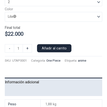
Color
Final total
$
22.000
Poleron
-
+
Añadir al carrito
Polo
Uta
SKU:
UTAP0001
Categoría:
One Piece
Etiqueta:
anime
0001
cantidad
Información adicional
Valoraciones (0)
Peso
1,88 kg