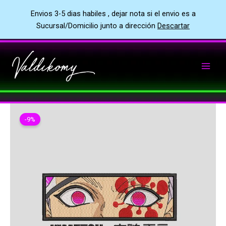
Envios 3-5 dias habiles , dejar nota si el envio es a
Sucursal/Domicilio junto a dirección
Descartar
Ir
al
contenido
-9%