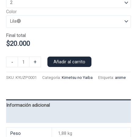
Color
Final total
$
20.000
Poleron
-
+
Añadir al carrito
Polo
Uzui
SKU:
KYUZP0001
Categoría:
Kimetsu no Yaiba
Etiqueta:
anime
0001
cantidad
Información adicional
Valoraciones (0)
Peso
1,88 kg