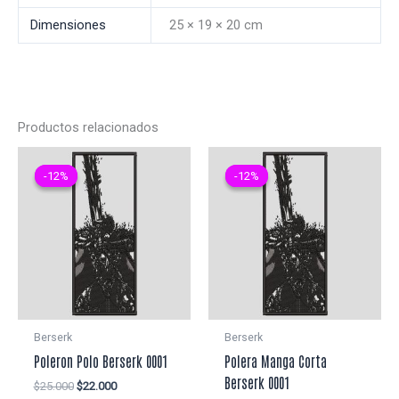
Dimensiones
25 × 19 × 20 cm
Productos relacionados
-12%
-12%
-12%
-12%
Berserk
Berserk
Poleron Polo Berserk 0001
Polera Manga Corta
Berserk 0001
El
El
$
25.000
$
22.000