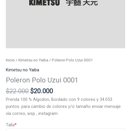
Inicio
/
Kimetsu no Yaiba
/ Poleron Polo Uzui 0001
Kimetsu no Yaiba
Poleron Polo Uzui 0001
El
El
$
22.000
$
20.000
precio
precio
Prenda 100 % Algodon, Bordado con 9 colores y 34.053
original
actual
puntos. para cambio de colores y/o tamaño enviar mensaje
era:
es:
vía correo, wsp , instagram.
$22.000.
$20.000.
Talla
*