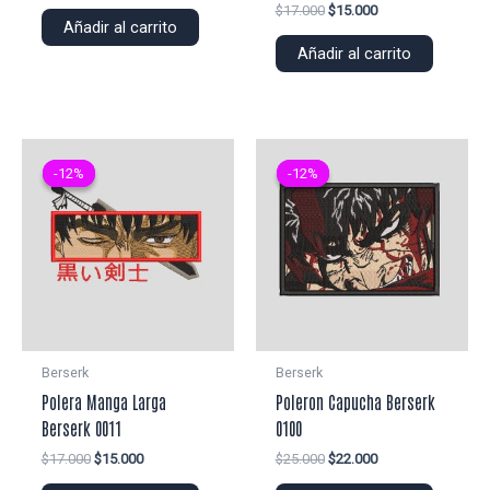
precio
precio
El
El
$
17.000
$
15.000
original
actual
Añadir al carrito
precio
precio
era:
es:
original
actual
Añadir al carrito
$25.000.
$22.000.
era:
es:
$17.000.
$15.000.
-12%
-12%
-12%
-12%
Berserk
Berserk
Polera Manga Larga
Poleron Capucha Berserk
Berserk 0011
0100
El
El
El
El
$
17.000
$
15.000
$
25.000
$
22.000
precio
precio
precio
precio