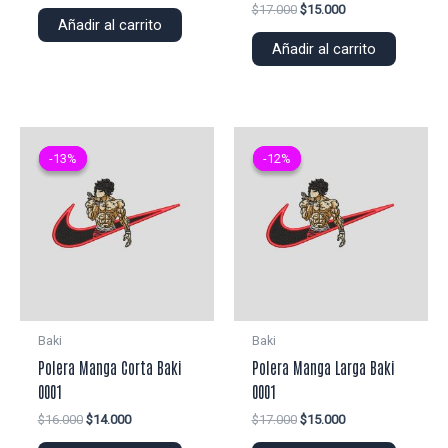
precio
precio
El
El
$
17.000
$
15.000
original
actual
Añadir al carrito
precio
precio
era:
es:
original
actual
Añadir al carrito
$22.000.
$20.000.
era:
es:
$17.000.
$15.000.
-13%
-13%
-12%
-12%
Baki
Baki
Polera Manga Corta Baki
Polera Manga Larga Baki
0001
0001
El
El
El
El
$
16.000
$
14.000
$
17.000
$
15.000
precio
precio
precio
precio