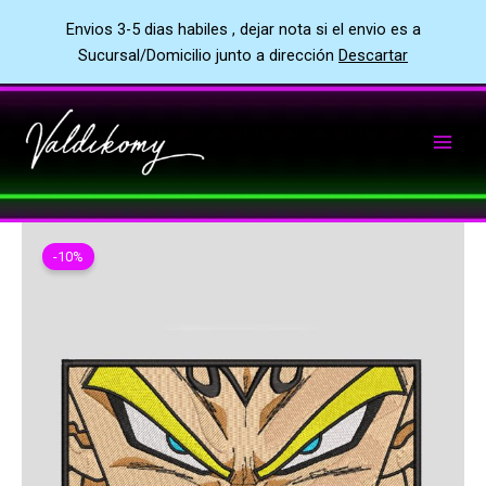
Envios 3-5 dias habiles , dejar nota si el envio es a
Sucursal/Domicilio junto a dirección
Descartar
Ir
al
contenido
-10%