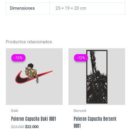
Dimensiones
25 × 19 × 20 cm
Productos relacionados
-12%
-12%
-12%
-12%
Baki
Berserk
Poleron Capucha Baki 0001
Poleron Capucha Berserk
0001
El
El
$
25.000
$
22.000