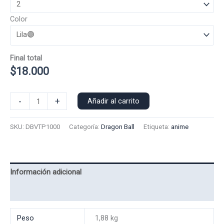
Color
Final total
$
18.000
Poleron
-
+
Añadir al carrito
Polo
Vegeta
SKU:
DBVTP1000
Categoría:
Dragon Ball
Etiqueta:
anime
1000
cantidad
Información adicional
Valoraciones (0)
Peso
1,88 kg