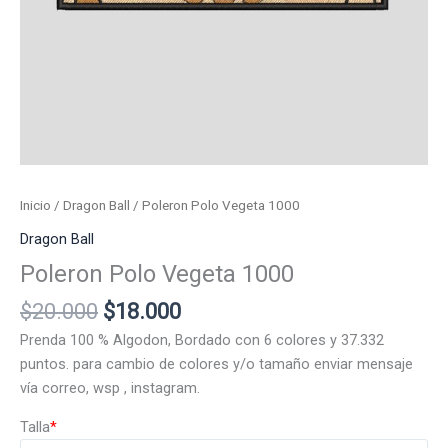
Inicio
/
Dragon Ball
/ Poleron Polo Vegeta 1000
Dragon Ball
Poleron Polo Vegeta 1000
El
El
$
20.000
$
18.000
precio
precio
Prenda 100 % Algodon, Bordado con 6 colores y 37.332
original
actual
puntos. para cambio de colores y/o tamaño enviar mensaje
era:
es:
vía correo, wsp , instagram.
$20.000.
$18.000.
Talla
*