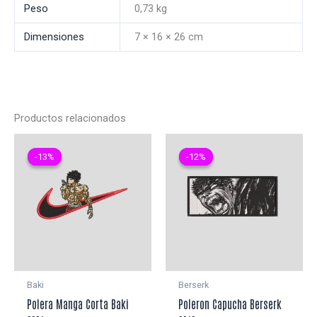
Peso
0,73 kg
Dimensiones
7 × 16 × 26 cm
Productos relacionados
-13%
-13%
-12%
-12%
Baki
Berserk
Polera Manga Corta Baki
Poleron Capucha Berserk