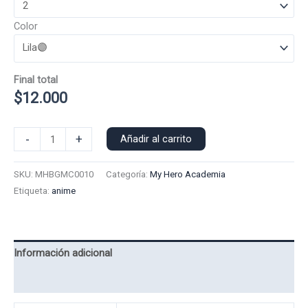
Color
Final total
$
12.000
Polera
-
+
Añadir al carrito
Manga
Corta
SKU:
MHBGMC0010
Categoría:
My Hero Academia
Bakugo
Etiqueta:
anime
0010
cantidad
Información adicional
Valoraciones (0)