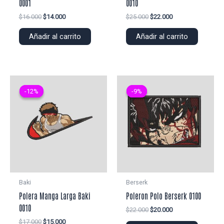
0001
0010
El
El
El
El
$
16.000
$
14.000
$
25.000
$
22.000
precio
precio
precio
precio
original
actual
original
actual
Añadir al carrito
Añadir al carrito
era:
es:
era:
es:
$16.000.
$14.000.
$25.000.
$22.000.
-12%
-12%
-9%
-9%
Baki
Berserk
Polera Manga Larga Baki
Poleron Polo Berserk 0100
0010
El
El
$
22.000
$
20.000
precio
precio
El
El
$
17.000
$
15.000