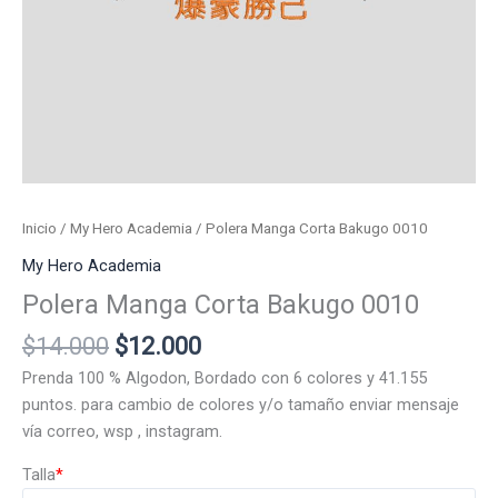
Inicio
/
My Hero Academia
/ Polera Manga Corta Bakugo 0010
My Hero Academia
Polera Manga Corta Bakugo 0010
El
El
$
14.000
$
12.000
precio
precio
Prenda 100 % Algodon, Bordado con 6 colores y 41.155
original
actual
puntos. para cambio de colores y/o tamaño enviar mensaje
era:
es:
vía correo, wsp , instagram.
$14.000.
$12.000.
Talla
*