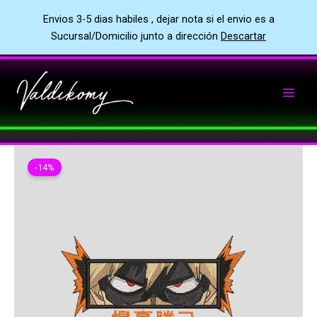
Envios 3-5 dias habiles , dejar nota si el envio es a
Sucursal/Domicilio junto a dirección
Descartar
Ir
al
contenido
-14%