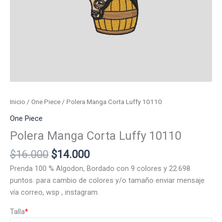
Inicio
/
One Piece
/ Polera Manga Corta Luffy 10110
One Piece
Polera Manga Corta Luffy 10110
El
El
$
16.000
$
14.000
precio
precio
Prenda 100 % Algodon, Bordado con 9 colores y 22.698
original
actual
puntos. para cambio de colores y/o tamaño enviar mensaje
era:
es:
vía correo, wsp , instagram.
$16.000.
$14.000.
Talla
*