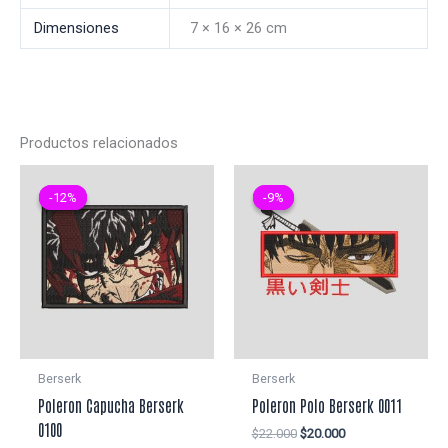
Dimensiones
7 × 16 × 26 cm
Productos relacionados
-12%
-12%
-9%
-9%
Berserk
Berserk
Poleron Capucha Berserk
Poleron Polo Berserk 0011
0100
El
El
$
22.000
$
20.000