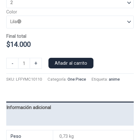
Color
Final total
$
14.000
Polera
-
+
Añadir al carrito
Manga
Corta
SKU:
LFFYMC10110
Categoría:
One Piece
Etiqueta:
anime
Luffy
10110
cantidad
Información adicional
Valoraciones (0)
Peso
0,73 kg