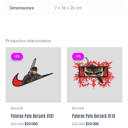
Dimensiones
7 × 16 × 26 cm
Productos relacionados
-9%
-9%
-9%
-9%
Berserk
Berserk
Poleron Polo Berserk 0101
Poleron Polo Berserk 0110
El
El
El
El
$
22.000
$
20.000
$
22.000
$
20.000