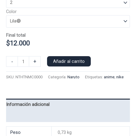
Color
Final total
$
12.000
Polera
-
+
Añadir al carrito
Manga
Corta
SKU:
NTHTNMC0000
Categoría:
Naruto
Etiquetas:
anime
,
nike
Nike
Hinata
0000
cantidad
Información adicional
Valoraciones (0)
Peso
0,73 kg