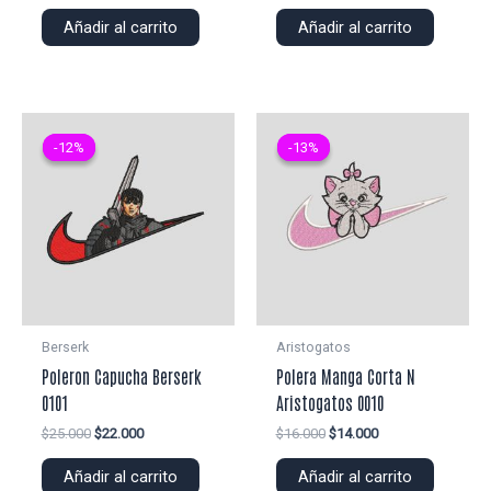
precio
precio
precio
precio
original
actual
original
actual
Añadir al carrito
Añadir al carrito
era:
es:
era:
es:
$22.000.
$20.000.
$22.000.
$20.000.
-12%
-12%
-13%
-13%
Berserk
Aristogatos
Poleron Capucha Berserk
Polera Manga Corta N
0101
Aristogatos 0010
El
El
El
El
$
25.000
$
22.000
$
16.000
$
14.000
precio
precio
precio
precio
original
actual
original
actual
Añadir al carrito
Añadir al carrito
era:
es:
era:
es: