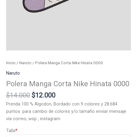
Inicio
/
Naruto
/ Polera Manga Corta Nike Hinata 0000
Naruto
Polera Manga Corta Nike Hinata 0000
El
El
$
14.000
$
12.000
precio
precio
Prenda 100 % Algodon, Bordado con 9 colores y 28.684
original
actual
puntos. para cambio de colores y/o tamaño enviar mensaje
era:
es:
vía correo, wsp , instagram.
$14.000.
$12.000.
Talla
*