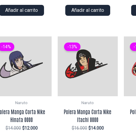
precio
precio
precio
precio
original
actual
original
actual
Añadir al carrito
Añadir al carrito
era:
es:
era:
es:
$14.000.
$12.000.
$16.000.
$14.000.
-14%
-13%
-
Naruto
Naruto
olera Manga Corta Nike
Polera Manga Corta Nike
Po
Hinata 0000
Itachi 0000
El
El
El
El
$
14.000
$
12.000
$
16.000
$
14.000
precio
precio
precio
precio