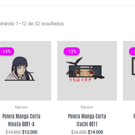
trando 1–12 de 52 resultados
-14%
-13%
-
Naruto
Naruto
Polera Manga Corta
Polera Manga Corta
Hinata 0001-A
Itachi 0011
El
El
El
El
$
14.000
$
12.000
$
16.000
$
14.000