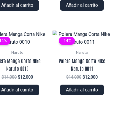
original
actual
original
actual
Añadir al carrito
Añadir al carrito
era:
es:
era:
es:
$16.000.
$14.000.
$16.000.
$14.000.
14%
-14%
Naruto
Naruto
lera Manga Corta Nike
Polera Manga Corta Nike
Naruto 0010
Naruto 0011
El
El
El
El
$
14.000
$
12.000
$
14.000
$
12.000
precio
precio
precio
precio
original
actual
original
actual
Añadir al carrito
Añadir al carrito
era:
es:
era:
es:
$14.000.
$12.000.
$14.000.
$12.000.