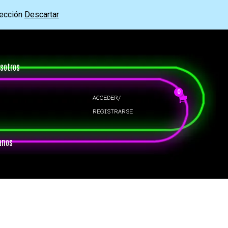
rección
Descartar
sotros
ACCEDER/
REGISTRARSE
anos