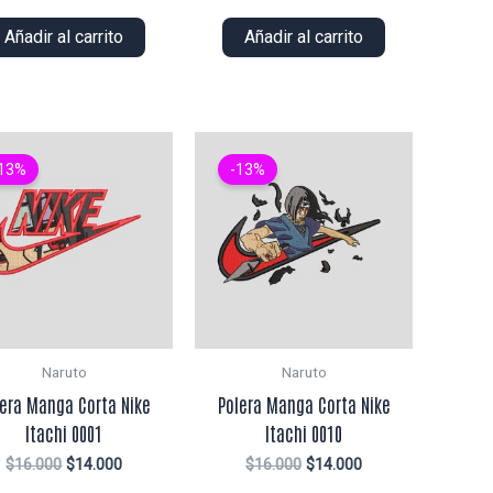
precio
precio
precio
precio
original
actual
original
actual
Añadir al carrito
Añadir al carrito
era:
es:
era:
es:
$16.000.
$14.000.
$14.000.
$13.000.
13%
-13%
Naruto
Naruto
lera Manga Corta Nike
Polera Manga Corta Nike
Itachi 0001
Itachi 0010
El
El
El
El
$
16.000
$
14.000
$
16.000
$
14.000
precio
precio
precio
precio