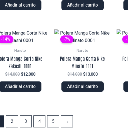
original
actual
original
actual
Añadir al carrito
Añadir al carrito
era:
es:
era:
es:
$14.000.
$12.000.
$16.000.
$14.000.
-14%
-7%
-
Naruto
Naruto
olera Manga Corta Nike
Polera Manga Corta Nike
Po
kakashi 0001
Minato 0001
El
El
El
El
$
14.000
$
12.000
$
14.000
$
13.000
precio
precio
precio
precio
original
actual
original
actual
Añadir al carrito
Añadir al carrito
era:
es:
era:
es:
$14.000.
$12.000.
$14.000.
$13.000.
2
3
4
5
→