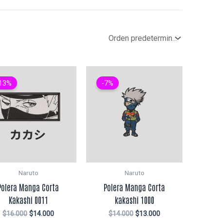
13%
-7%
Naruto
Naruto
Polera Manga Corta
Polera Manga Corta
Kakashi 0011
kakashi 1000
El
El
El
El
$
16.000
$
14.000
$
14.000
$
13.000