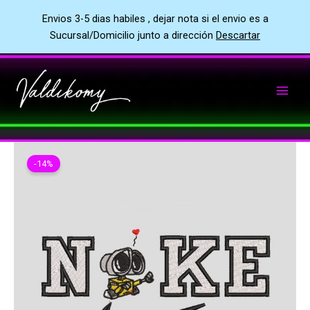
Envios 3-5 dias habiles , dejar nota si el envio es a
Sucursal/Domicilio junto a dirección
Descartar
Ir
al
contenido
-14%