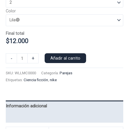
Color
Final total
$
12.000
Polera
-
+
Añadir al carrito
Manga
Corta
SKU:
WLLMC0000
Categoría:
Parejas
Nike
Etiquetas:
Ciencia ficción
,
nike
Wall-
E
0000
cantidad
Información adicional
Valoraciones (0)