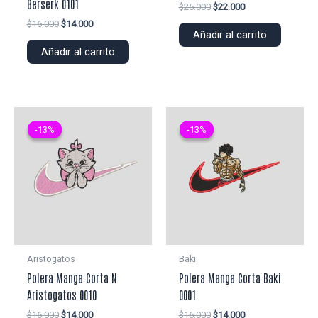
Berserk 0101
El
El
$
25.000
$
22.000
precio
precio
El
El
$
16.000
$
14.000
original
actual
Añadir al carrito
precio
precio
era:
es:
original
actual
Añadir al carrito
$25.000.
$22.000.
era:
es:
$16.000.
$14.000.
-13%
-13%
-13%
-13%
Aristogatos
Baki
Polera Manga Corta N
Polera Manga Corta Baki
Aristogatos 0010
0001
El
El
El
El
$
16.000
$
14.000
$
16.000
$
14.000