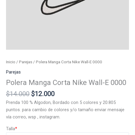
Inicio
/
Parejas
/ Polera Manga Corta Nike Wall-E 0000
Parejas
Polera Manga Corta Nike Wall-E 0000
El
El
$
14.000
$
12.000
precio
precio
Prenda 100 % Algodon, Bordado con 5 colores y 20.805
original
actual
puntos. para cambio de colores y/o tamaño enviar mensaje
era:
es:
vía correo, wsp , instagram.
$14.000.
$12.000.
Talla
*