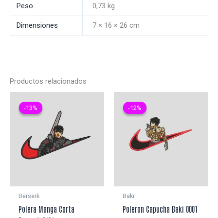
Peso
0,73 kg
Dimensiones
7 × 16 × 26 cm
Productos relacionados
-13%
-13%
-12%
-12%
Berserk
Baki
Polera Manga Corta
Poleron Capucha Baki 0001