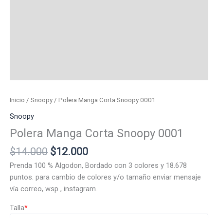
Inicio
/
Snoopy
/ Polera Manga Corta Snoopy 0001
Snoopy
Polera Manga Corta Snoopy 0001
El
El
$
14.000
$
12.000
precio
precio
Prenda 100 % Algodon, Bordado con 3 colores y 18.678
original
actual
puntos. para cambio de colores y/o tamaño enviar mensaje
era:
es:
vía correo, wsp , instagram.
$14.000.
$12.000.
Talla
*