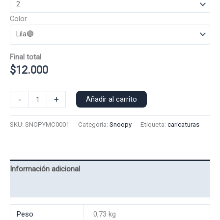
Color
Final total
$
12.000
Polera
-
+
Añadir al carrito
Manga
Corta
SKU:
SNOPYMC0001
Categoría:
Snoopy
Etiqueta:
caricaturas
Snoopy
0001
cantidad
Información adicional
Valoraciones (0)
Peso
0,73 kg