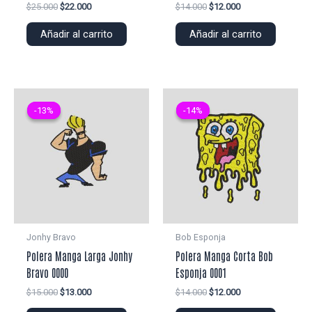
El
El
El
El
$
25.000
$
22.000
$
14.000
$
12.000
precio
precio
precio
precio
original
actual
original
actual
Añadir al carrito
Añadir al carrito
era:
es:
era:
es:
$25.000.
$22.000.
$14.000.
$12.000.
-13%
-13%
-14%
-14%
Jonhy Bravo
Bob Esponja
Polera Manga Larga Jonhy
Polera Manga Corta Bob
Bravo 0000
Esponja 0001
El
El
El
El
$
15.000
$
13.000
$
14.000
$
12.000
precio
precio
precio
precio