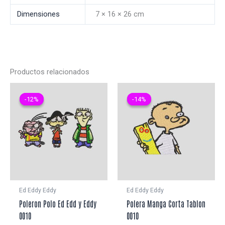
Dimensiones
7 × 16 × 26 cm
Productos relacionados
-12%
-12%
-14%
-14%
Ed Eddy Eddy
Ed Eddy Eddy
Poleron Polo Ed Edd y Eddy
Polera Manga Corta Tablon
0010
0010