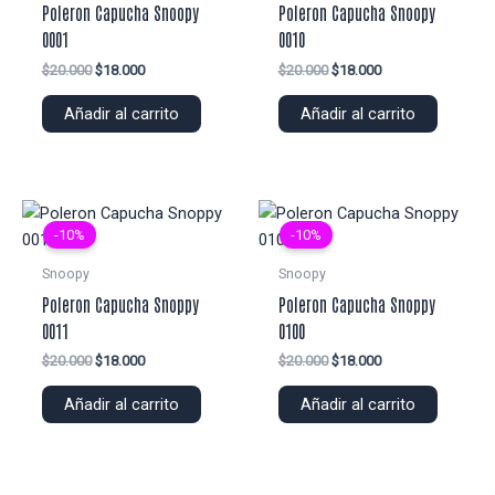
Poleron Capucha Snoopy
Poleron Capucha Snoopy
0001
0010
El
El
El
El
$
20.000
$
18.000
$
20.000
$
18.000
precio
precio
precio
precio
original
actual
original
actual
Añadir al carrito
Añadir al carrito
era:
es:
era:
es:
$20.000.
$18.000.
$20.000.
$18.000.
-10%
-10%
Snoopy
Snoopy
Poleron Capucha Snoppy
Poleron Capucha Snoppy
0011
0100
El
El
El
El
$
20.000
$
18.000
$
20.000
$
18.000
precio
precio
precio
precio
original
actual
original
actual
Añadir al carrito
Añadir al carrito
era:
es:
era:
es:
$20.000.
$18.000.
$20.000.
$18.000.