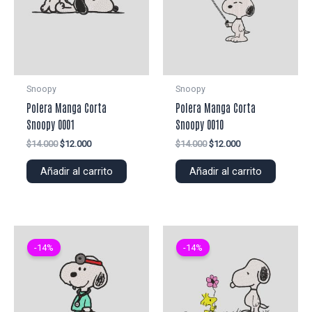
Snoopy
Snoopy
Polera Manga Corta
Polera Manga Corta
Snoopy 0001
Snoopy 0010
El
El
El
El
$
14.000
$
12.000
$
14.000
$
12.000
precio
precio
precio
precio
original
actual
original
actual
Añadir al carrito
Añadir al carrito
era:
es:
era:
es:
$14.000.
$12.000.
$14.000.
$12.000.
-14%
-14%