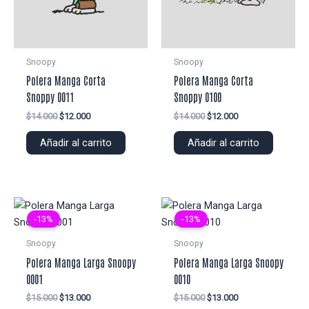
Snoopy
Snoopy
Polera Manga Corta
Polera Manga Corta
Snoppy 0011
Snoppy 0100
El
El
El
El
$
14.000
$
12.000
$
14.000
$
12.000
precio
precio
precio
precio
original
actual
original
actual
Añadir al carrito
Añadir al carrito
era:
es:
era:
es:
$14.000.
$12.000.
$14.000.
$12.000.
-13%
-13%
Snoopy
Snoopy
Polera Manga Larga Snoopy
Polera Manga Larga Snoopy
0001
0010
El
El
El
El
$
15.000
$
13.000
$
15.000
$
13.000
precio
precio
precio
precio