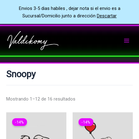
Envios 3-5 dias habiles , dejar nota si el envio es a
Sucursal/Domicilio junto a dirección
Descartar
Ir
al
contenido
Snoopy
Mostrando 1–12 de 16 resultados
-14%
-14%