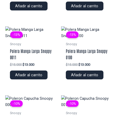
original
actual
original
actual
Añadir al carrito
Añadir al carrito
era:
es:
era:
es:
$15.000.
$13.000.
$15.000.
$13.000.
-13%
-13%
Snoopy
Snoopy
Polera Manga Larga Snoppy
Polera Manga Larga Snoppy
0011
0100
El
El
El
El
$
15.000
$
13.000
$
15.000
$
13.000
precio
precio
precio
precio
original
actual
original
actual
Añadir al carrito
Añadir al carrito
era:
es:
era:
es:
$15.000.
$13.000.
$15.000.
$13.000.
-10%
-10%
Snoopy
Snoopy