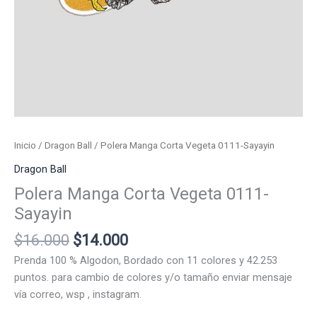
Inicio
/
Dragon Ball
/ Polera Manga Corta Vegeta 0111-Sayayin
Dragon Ball
Polera Manga Corta Vegeta 0111-
Sayayin
El
El
$
16.000
$
14.000
precio
precio
Prenda 100 % Algodon, Bordado con 11 colores y 42.253
original
actual
puntos. para cambio de colores y/o tamaño enviar mensaje
era:
es:
vía correo, wsp , instagram.
$16.000.
$14.000.