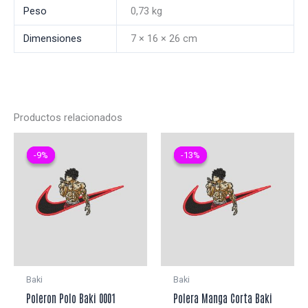
Peso
0,73 kg
Dimensiones
7 × 16 × 26 cm
Productos relacionados
-9%
-9%
-13%
-13%
Baki
Baki
Poleron Polo Baki 0001
Polera Manga Corta Baki