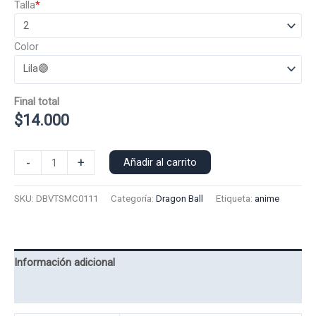
Talla
*
Color
Final total
$
14.000
Polera
-
+
Añadir al carrito
Manga
Corta
SKU:
DBVTSMC0111
Categoría:
Dragon Ball
Etiqueta:
anime
Vegeta
0111-
Sayayin
cantidad
Información adicional
Valoraciones (0)