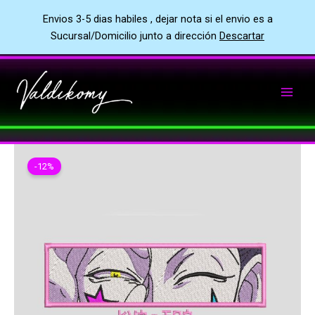
Envios 3-5 dias habiles , dejar nota si el envio es a
Sucursal/Domicilio junto a dirección
Descartar
Ir
al
contenido
-12%