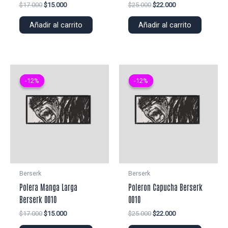
El
El
El
El
$
17.000
$
15.000
$
25.000
$
22.000
precio
precio
precio
precio
original
actual
original
actual
Añadir al carrito
Añadir al carrito
era:
es:
era:
es:
$17.000.
$15.000.
$25.000.
$22.000.
-12%
-12%
-12%
-12%
Berserk
Berserk
Polera Manga Larga
Poleron Capucha Berserk
Berserk 0010
0010
El
El
El
El
$
17.000
$
15.000
$
25.000
$
22.000
precio
precio
precio
precio