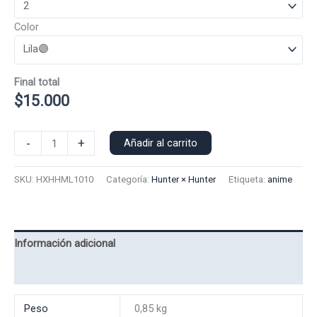
Color
Final total
$
15.000
Polera
-
+
Añadir al carrito
Manga
Larga
SKU:
HXHHML1010
Categoría:
Hunter × Hunter
Etiqueta:
anime
Hisoka
1010
cantidad
Información adicional
Valoraciones (0)
Peso
0,85 kg