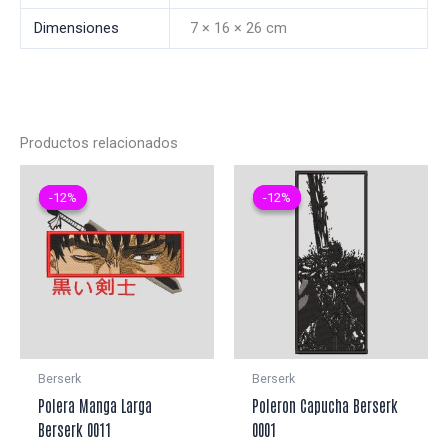
Dimensiones
7 × 16 × 26 cm
Productos relacionados
-12%
-12%
-12%
-12%
Berserk
Berserk
Polera Manga Larga
Poleron Capucha Berserk
Berserk 0011
0001