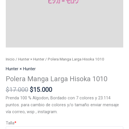
Inicio
/
Hunter × Hunter
/ Polera Manga Larga Hisoka 1010
Hunter × Hunter
Polera Manga Larga Hisoka 1010
El
El
$
17.000
$
15.000
precio
precio
Prenda 100 % Algodon, Bordado con 7 colores y 23.114
original
actual
puntos. para cambio de colores y/o tamaño enviar mensaje
era:
es:
vía correo, wsp , instagram.
$17.000.
$15.000.
Talla
*