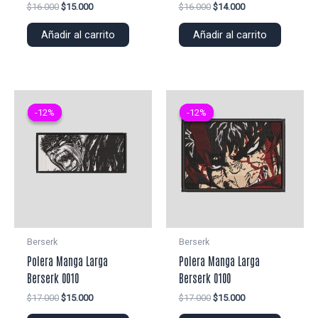
El
El
El
El
$
16.000
$
15.000
$
16.000
$
14.000
precio
precio
precio
precio
original
actual
original
actual
Añadir al carrito
Añadir al carrito
era:
es:
era:
es:
$16.000.
$15.000.
$16.000.
$14.000.
-12%
-12%
-12%
-12%
Berserk
Berserk
Polera Manga Larga
Polera Manga Larga
Berserk 0010
Berserk 0100
El
El
El
El
$
17.000
$
15.000
$
17.000
$
15.000
precio
precio
precio
precio