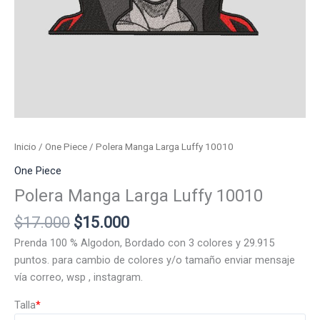
Inicio
/
One Piece
/ Polera Manga Larga Luffy 10010
One Piece
Polera Manga Larga Luffy 10010
El
El
$
17.000
$
15.000
precio
precio
Prenda 100 % Algodon, Bordado con 3 colores y 29.915
original
actual
puntos. para cambio de colores y/o tamaño enviar mensaje
era:
es:
vía correo, wsp , instagram.
$17.000.
$15.000.
Talla
*