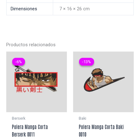
Dimensiones
7 × 16 × 26 cm
Productos relacionados
-6%
-6%
-13%
-13%
Berserk
Baki
Polera Manga Corta
Polera Manga Corta Baki
Berserk 0011
0010