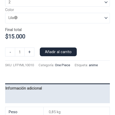
Color
Final total
$
15.000
Polera
-
+
Añadir al carrito
Manga
Larga
SKU:
LFFYML10010
Categoría:
One Piece
Etiqueta:
anime
Luffy
10010
cantidad
Información adicional
Valoraciones (0)
Peso
0,85 kg